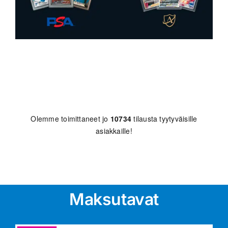
Olemme toimittaneet jo
10734
tilausta tyytyväisille
asiakkaille!
Maksutavat