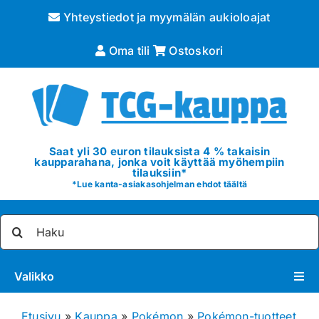
Skip
Yhteystiedot ja myymälän aukioloajat
to
content
Oma tili
Ostoskori
Saat yli 30 euron tilauksista 4 % takaisin
kaupparahana, jonka voit käyttää myöhempiin
tilauksiin*
*
Lue kanta-asiakasohjelman ehdot täältä
Etsi
...
Valikko
Pokémon
Etusivu
»
Kauppa
»
Pokémon
»
Pokémon-tuotteet