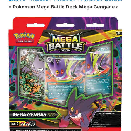
»
Pokemon Mega Battle Deck Mega Gengar ex
Muut keräilykortit
Tarvikkeet
Blind Boksit
Ennakot
Greidatut kortit
Irtokortit
Rip & Ship
Greidauspalvelu