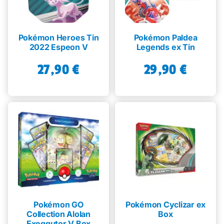
Pokémon Heroes Tin
Pokémon Paldea
2022 Espeon V
Legends ex Tin
27,90
€
29,90
€
Pokémon GO
Pokémon Cyclizar ex
Collection Alolan
Box
Exeggutor V Box