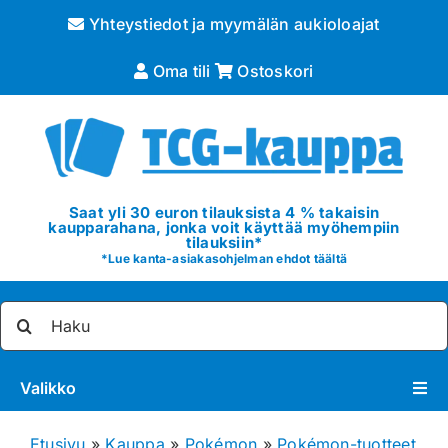
Skip
Yhteystiedot ja myymälän aukioloajat
to
content
Oma tili
Ostoskori
Saat yli 30 euron tilauksista 4 % takaisin
kaupparahana, jonka voit käyttää myöhempiin
tilauksiin*
*
Lue kanta-asiakasohjelman ehdot täältä
Etsi
...
Valikko
Pokémon
Etusivu
»
Kauppa
»
Pokémon
»
Pokémon-tuotteet