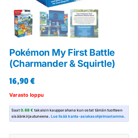
Pokémon My First Battle
(Charmander & Squirtle)
16,90
€
Varasto loppu
Saat
0.68 €
takaisin kaupparahana kun ostat tämän tuotteen
sisäänkirjautuneena.
Lue lisää kanta-asiakasohjelmastamme
.