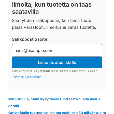
Ilmoita, kun tuotetta on taas
saatavilla
Saat yhden sähköpostin, kun tämä tuote
palaa varastoon. Ilmoitus ei varaa tuotetta.
Sähköpostiosoite
Lisää odotuslistalle
Sähköpostia käytetään vain saatavuusilmoitukseen.
Tietosuojaseloste
.
Onko sinulla jotain kysyttävää tuotteesta? Laita meille
viestiä!
Katso tämän tuotteen alin hinta edellisen 30 päivän ajalta