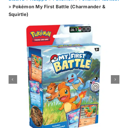
»
Pokémon My First Battle (Charmander &
Muut keräilykortit
Squirtle)
Tarvikkeet
Blind Boksit
Ennakot
Greidatut kortit
Irtokortit
Rip & Ship
Greidauspalvelu