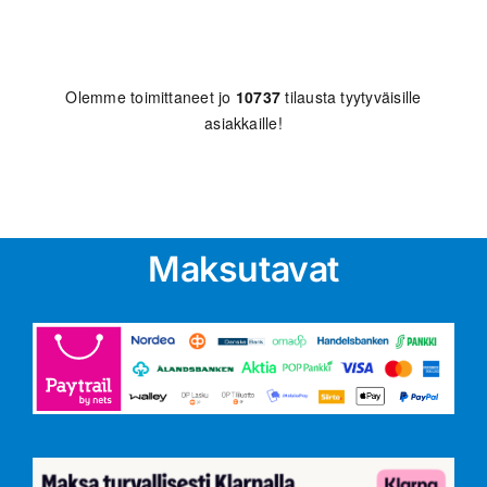
Olemme toimittaneet jo
10737
tilausta tyytyväisille
asiakkaille!
Maksutavat