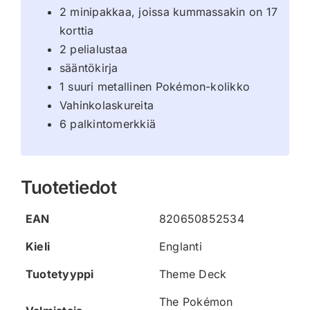
2 minipakkaa, joissa kummassakin on 17
korttia
2 pelialustaa
sääntökirja
1 suuri metallinen Pokémon-kolikko
Vahinkolaskureita
6 palkintomerkkiä
Tuotetiedot
EAN
820650852534
Kieli
Englanti
Tuotetyyppi
Theme Deck
The Pokémon