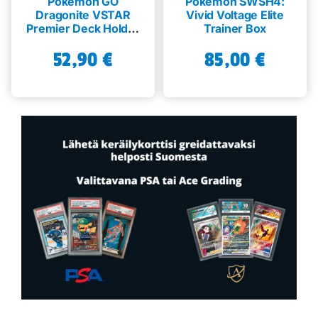
Pokémon GO
Pokémon SWSH4:
Dragonite VSTAR
Vivid Voltage Elite
Premier Deck Holder
Trainer Box
Collection
52,90
€
85,00
€