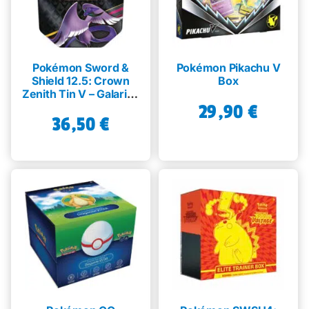
Pokémon Sword &
Pokémon Pikachu V
Shield 12.5: Crown
Box
Zenith Tin V – Galarian
Articuno
29,90
€
36,50
€