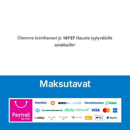
Olemme toimittaneet jo
10737
tilausta tyytyväisille
asiakkaille!
Maksutavat