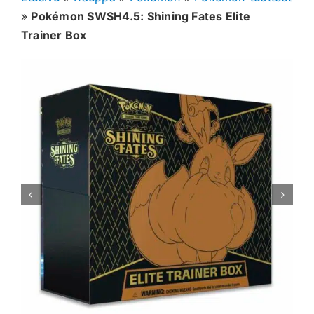
»
Pokémon SWSH4.5: Shining Fates Elite
Muut keräilykortit
Trainer Box
Tarvikkeet
Blind Boksit
Ennakot
Greidatut kortit
Irtokortit
Rip & Ship
Greidauspalvelu