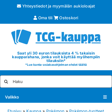
Skip
Yhteystiedot ja myymälän aukioloajat
to
content
Oma tili
Ostoskori
Saat yli 30 euron tilauksista 4 % takaisin
kaupparahana, jonka voit käyttää myöhempiin
tilauksiin*
*
Lue kanta-asiakasohjelman ehdot täältä
Etsi
...
Valikko
Pokémon
Etusivu
»
Kauppa
»
Pokémon
»
Pokémon-tuotteet