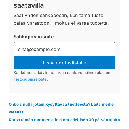
saatavilla
Saat yhden sähköpostin, kun tämä tuote
palaa varastoon. Ilmoitus ei varaa tuotetta.
Sähköpostiosoite
Lisää odotuslistalle
Sähköpostia käytetään vain saatavuusilmoitukseen.
Tietosuojaseloste
.
Onko sinulla jotain kysyttävää tuotteesta? Laita meille
viestiä!
Katso tämän tuotteen alin hinta edellisen 30 päivän ajalta