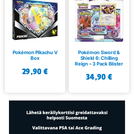
Pokémon Pikachu V
Pokémon Sword &
Box
Shield 6: Chilling
Reign – 3 Pack Blister
29,90
€
34,90
€