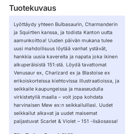
Tuotekuvaus
Lyöttäydy yhteen Bulbasaurin, Charmanderin
ja Squirtlen kanssa, ja todista Kanton uutta
aamunkoittoa! Uuden päivän mukana tulee
uusi mahdollisuus löytää vanhat ystävät,
hankkia uusia kavereita ja napata joka ikinen
alkuperäisistä 151:stä. Löydä tavattomat
Venusaur ex, Charizard ex ja Blastoise ex
erikoiskorteissa kiehtovissa illustraatioissa, ja
seikkaile kaupungeissa ja maaseudulla
virkistetyllä maalla – voit jopa kohdata
harvinaisen Mew ex:n seikkailuillasi. Uudet
seikkailut alkavat ja uudet maisemat
paljastuvat Scarlet & Violet – 151 -lisäosassa!