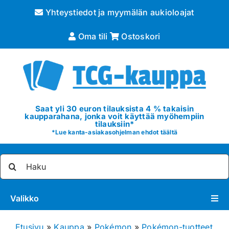
Skip
Yhteystiedot ja myymälän aukioloajat
to
content
Oma tili
Ostoskori
Saat yli 30 euron tilauksista 4 % takaisin
kaupparahana, jonka voit käyttää myöhempiin
tilauksiin*
*
Lue kanta-asiakasohjelman ehdot täältä
Etsi
...
Valikko
Pokémon
Etusivu
»
Kauppa
»
Pokémon
»
Pokémon-tuotteet