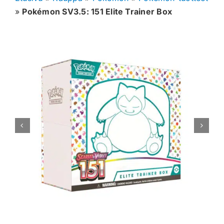
»
Pokémon SV3.5: 151 Elite Trainer Box
Muut keräilykortit
Tarvikkeet
Blind Boksit
Ennakot
Greidatut kortit
Irtokortit
Rip & Ship
Greidauspalvelu