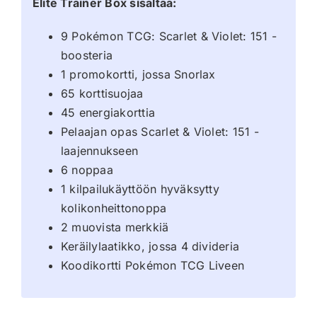
Elite Trainer Box sisältää:
9 Pokémon TCG: Scarlet & Violet: 151 -
boosteria
1 promokortti, jossa Snorlax
65 korttisuojaa
45 energiakorttia
Pelaajan opas Scarlet & Violet: 151 -
laajennukseen
6 noppaa
1 kilpailukäyttöön hyväksytty
kolikonheittonoppa
2 muovista merkkiä
Keräilylaatikko, jossa 4 divideria
Koodikortti Pokémon TCG Liveen