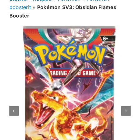
boosterit
»
Pokémon SV3: Obsidian Flames
Muut keräilykortit
Booster
Tarvikkeet
Blind Boksit
Ennakot
Greidatut kortit
Irtokortit
Rip & Ship
Greidauspalvelu