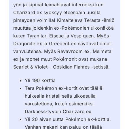
yön ja kipinät leimahtavat infernoksi kun
Charizard ex syöksyy eteenpäin uusilla
pimeyden voimilla! Kimalteleva Terastal-ilmiö
muuttaa joidenkin ex-Pokémonien ulkonäköä
kuten Tyranitar, Eiscue ja Vespiquen. Myös
Dragonite ex ja Greedent ex näyttävät omat
vahvuutensa. Myäs Revavroom ex, Melmetal
ex ja monet muut Pokémonit ovat mukana
Scarlet & Violet – Obsidian Flames -setissä.
Yli 190 korttia
Tera Pokémon ex-kortit ovat täällä
huikealla kristallisella ulkoasulla
varustettuna, kuten esimerkiksi
Darkness-tyypin Charizard ex
Yli 20 aivan uutta Pokémon ex-korttia.
Vanhan mekaniikan paluu on täällä