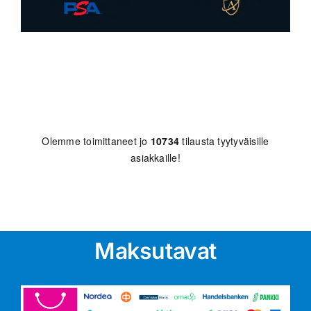
Olemme toimittaneet jo
10734
tilausta tyytyväisille
asiakkaille!
Maksutavat