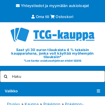
Skip
Yhteystiedot ja myymälän aukioloajat
to
content
Oma tili
Ostoskori
Saat yli 30 euron tilauksista 4 % takaisin
kaupparahana, jonka voit käyttää myöhempiin
tilauksiin*
*
Lue kanta-asiakasohjelman ehdot täältä
Etsi
...
Valikko
Pokémon
Etusivu
»
Kauppa
»
Pokémon
»
Pokémon-