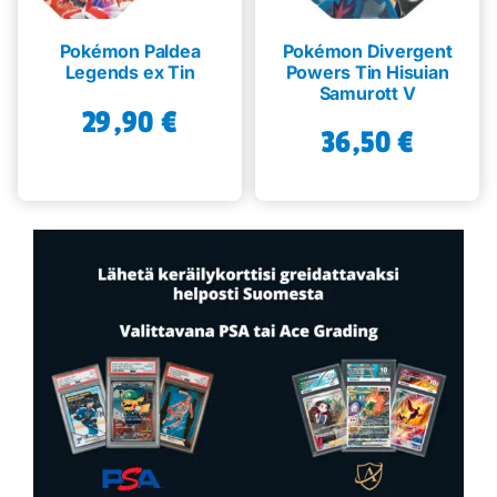
Pokémon Paldea
Pokémon Divergent
Legends ex Tin
Powers Tin Hisuian
Samurott V
29,90
€
36,50
€