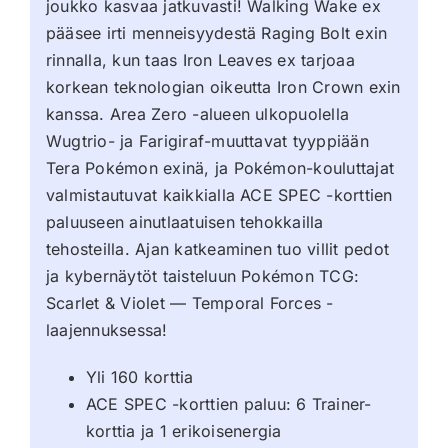
joukko kasvaa jatkuvasti! Walking Wake ex
pääsee irti menneisyydestä Raging Bolt exin
rinnalla, kun taas Iron Leaves ex tarjoaa
korkean teknologian oikeutta Iron Crown exin
kanssa. Area Zero -alueen ulkopuolella
Wugtrio- ja Farigiraf-muuttavat tyyppiään
Tera Pokémon exinä, ja Pokémon-kouluttajat
valmistautuvat kaikkialla ACE SPEC -korttien
paluuseen ainutlaatuisen tehokkailla
tehosteilla. Ajan katkeaminen tuo villit pedot
ja kybernäytöt taisteluun Pokémon TCG:
Scarlet & Violet — Temporal Forces -
laajennuksessa!
Yli 160 korttia
ACE SPEC -korttien paluu: 6 Trainer-
korttia ja 1 erikoisenergia