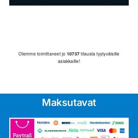
Olemme toimittaneet jo
10737
tilausta tyytyväisille
asiakkaille!
Maksutavat