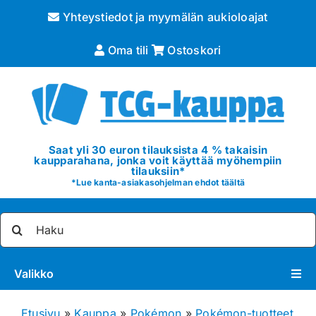
Skip
Yhteystiedot ja myymälän aukioloajat
to
content
Oma tili
Ostoskori
Saat yli 30 euron tilauksista 4 % takaisin
kaupparahana, jonka voit käyttää myöhempiin
tilauksiin*
*
Lue kanta-asiakasohjelman ehdot täältä
Etsi
...
Valikko
Pokémon
Etusivu
»
Kauppa
»
Pokémon
»
Pokémon-tuotteet