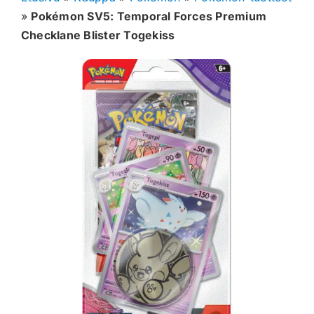
»
Pokémon SV5: Temporal Forces Premium
Muut keräilykortit
Checklane Blister Togekiss
Tarvikkeet
Blind Boksit
Ennakot
Greidatut kortit
Irtokortit
Rip & Ship
Greidauspalvelu