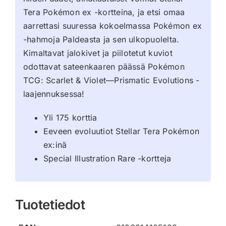
Tera Pokémon ex -kortteina, ja etsi omaa
aarrettasi suuressa kokoelmassa Pokémon ex
-hahmoja Paldeasta ja sen ulkopuolelta.
Kimaltavat jalokivet ja piilotetut kuviot
odottavat sateenkaaren päässä Pokémon
TCG: Scarlet & Violet—Prismatic Evolutions -
laajennuksessa!
Yli 175 korttia
Eeveen evoluutiot Stellar Tera Pokémon
ex:inä
Special Illustration Rare -kortteja
Tuotetiedot