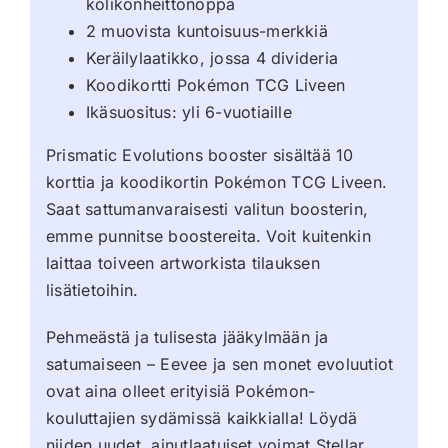
kolikonheittonoppa
2 muovista kuntoisuus-merkkiä
Keräilylaatikko, jossa 4 divideria
Koodikortti Pokémon TCG Liveen
Ikäsuositus: yli 6-vuotiaille
Prismatic Evolutions booster sisältää 10
korttia ja koodikortin Pokémon TCG Liveen.
Saat sattumanvaraisesti valitun boosterin,
emme punnitse boostereita. Voit kuitenkin
laittaa toiveen artworkista tilauksen
lisätietoihin.
Pehmeästä ja tulisesta jääkylmään ja
satumaiseen – Eevee ja sen monet evoluutiot
ovat aina olleet erityisiä Pokémon-
kouluttajien sydämissä kaikkialla! Löydä
niiden uudet, ainutlaatuiset voimat Stellar