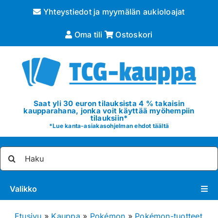
Skip
Yhteystiedot ja myymälän aukioloajat
to
content
Oma tili
Ostoskori
Saat yli 30 euron tilauksista 4 % takaisin
kaupparahana, jonka voit käyttää myöhempiin
tilauksiin*
*
Lue kanta-asiakasohjelman ehdot täältä
Etsi
...
Valikko
Pokémon
Etusivu
»
Kauppa
»
Pokémon
»
Pokémon-tuotteet