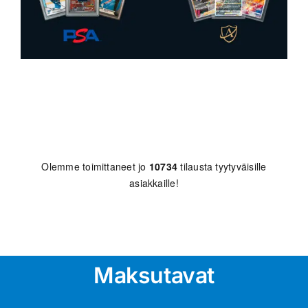
Olemme toimittaneet jo
10734
tilausta tyytyväisille
asiakkaille!
Maksutavat