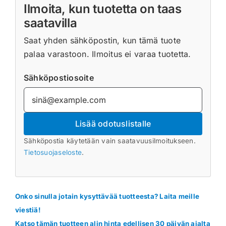
Ilmoita, kun tuotetta on taas
saatavilla
Saat yhden sähköpostin, kun tämä tuote
palaa varastoon. Ilmoitus ei varaa tuotetta.
Sähköpostiosoite
Lisää odotuslistalle
Sähköpostia käytetään vain saatavuusilmoitukseen.
Tietosuojaseloste
.
Onko sinulla jotain kysyttävää tuotteesta? Laita meille
viestiä!
Katso tämän tuotteen alin hinta edellisen 30 päivän ajalta