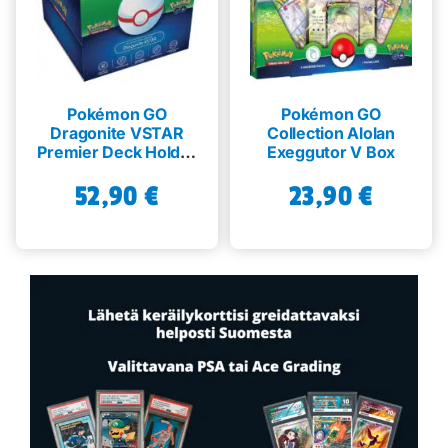
Pokémon GO
Pokémon GO
Dragonite VSTAR
Collection Alolan
Premier Deck Holder
Exeggutor V Box
Collection
52,90
€
23,90
€