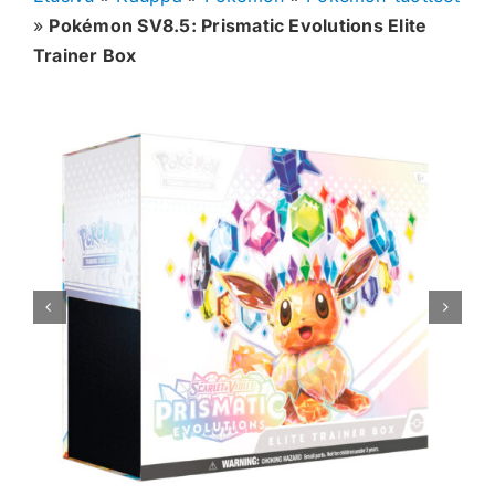
»
Pokémon SV8.5: Prismatic Evolutions Elite
Muut keräilykortit
Trainer Box
Tarvikkeet
Blind Boksit
Ennakot
Greidatut kortit
Irtokortit
Rip & Ship
Greidauspalvelu