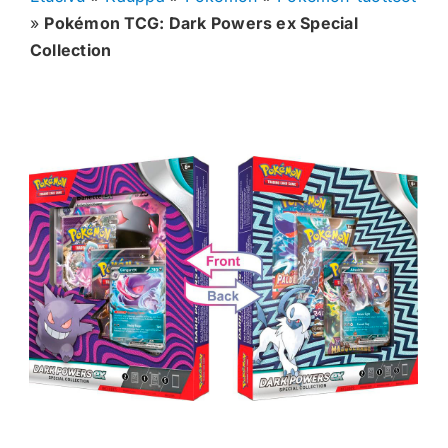
»
Pokémon TCG: Dark Powers ex Special
Muut keräilykortit
Collection
Tarvikkeet
Blind Boksit
Ennakot
Greidatut kortit
Irtokortit
Rip & Ship
Greidauspalvelu