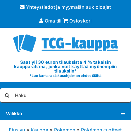
Skip
Yhteystiedot ja myymälän aukioloajat
to
content
Oma tili
Ostoskori
Saat yli 30 euron tilauksista 4 % takaisin
kaupparahana, jonka voit käyttää myöhempiin
tilauksiin*
*
Lue kanta-asiakasohjelman ehdot täältä
Etsi
...
Valikko
Pokémon
Etusivu
»
Kauppa
»
Pokémon
»
Pokémon-tuotteet