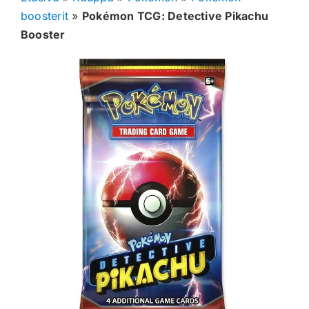
boosterit
»
Pokémon TCG: Detective Pikachu
Muut keräilykortit
Booster
Tarvikkeet
Blind Boksit
Ennakot
Greidatut kortit
Irtokortit
Rip & Ship
Greidauspalvelu