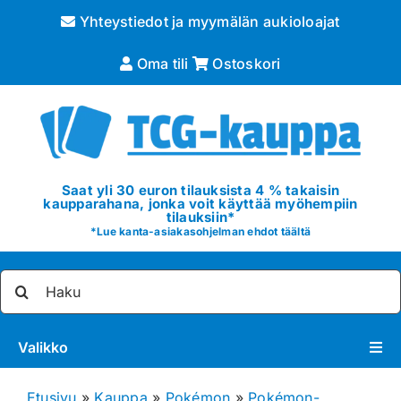
Skip
Yhteystiedot ja myymälän aukioloajat
to
content
Oma tili
Ostoskori
Saat yli 30 euron tilauksista 4 % takaisin
kaupparahana, jonka voit käyttää myöhempiin
tilauksiin*
*
Lue kanta-asiakasohjelman ehdot täältä
Etsi
...
Valikko
Pokémon
Etusivu
»
Kauppa
»
Pokémon
»
Pokémon-