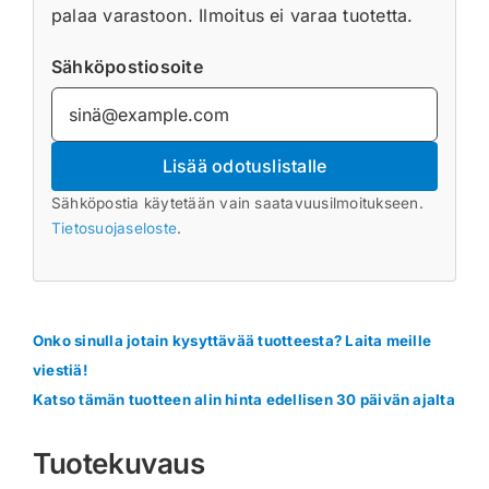
palaa varastoon. Ilmoitus ei varaa tuotetta.
Sähköpostiosoite
Lisää odotuslistalle
Sähköpostia käytetään vain saatavuusilmoitukseen.
Tietosuojaseloste
.
Onko sinulla jotain kysyttävää tuotteesta? Laita meille
viestiä!
Katso tämän tuotteen alin hinta edellisen 30 päivän ajalta
Tuotekuvaus