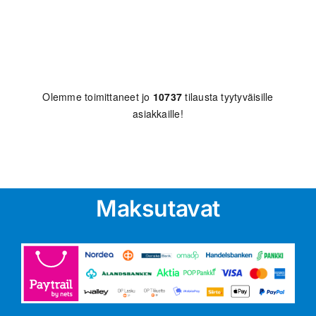
Olemme toimittaneet jo
10737
tilausta tyytyväisille
asiakkaille!
Maksutavat