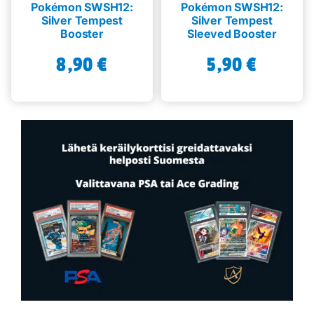
Pokémon SWSH12:
Pokémon SWSH12:
Silver Tempest
Silver Tempest
Booster
Sleeved Booster
8,90
€
5,90
€