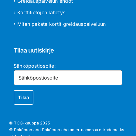
Greidauspalvelun ehdot
Korttitietojen lähetys
Miten pakata kortit greidauspalveluun
Tilaa uutiskirje
Sähköpostiosoite:
© TCG-kauppa
2025
© Pokémon and Pokémon character names are trademarks