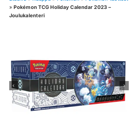
»
Pokémon TCG Holiday Calendar 2023 –
Muut keräilykortit
Joulukalenteri
Tarvikkeet
Blind Boksit
Ennakot
Greidatut kortit
Irtokortit
Rip & Ship
Greidauspalvelu