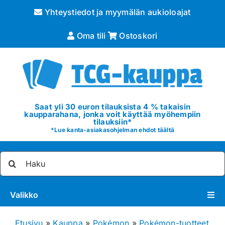
Skip
Yhteystiedot ja myymälän aukioloajat
to
content
Oma tili
Ostoskori
Saat yli 30 euron tilauksista 4 % takaisin
kaupparahana, jonka voit käyttää myöhempiin
tilauksiin*
*
Lue kanta-asiakasohjelman ehdot täältä
Etsi
...
Valikko
Pokémon
Etusivu
»
Kauppa
»
Pokémon
»
Pokémon-tuotteet