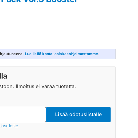
irjautuneena.
Lue lisää kanta-asiakasohjelmastamme
.
lla
oon. Ilmoitus ei varaa tuotetta.
Lisää odotuslistalle
jaseloste
.