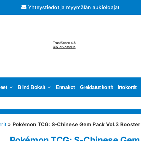
Yhteystiedot ja myymälän aukioloajat
keet
Blind Boksit
Ennakot
Greidatut kortit
Irtokortit
rit
»
Pokémon TCG: S-Chinese Gem Pack Vol.3 Booster
Pokémon TCG: S-Chinese Gem P