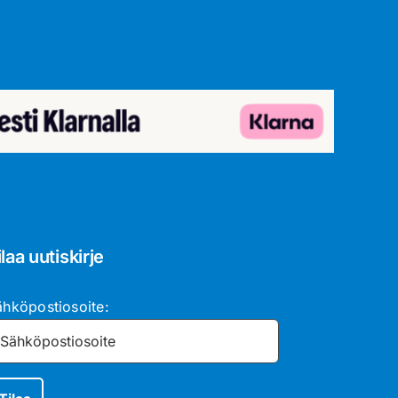
ilaa uutiskirje
ähköpostiosoite: