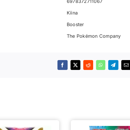
6978372711067
Kiina
Booster
The Pokémon Company