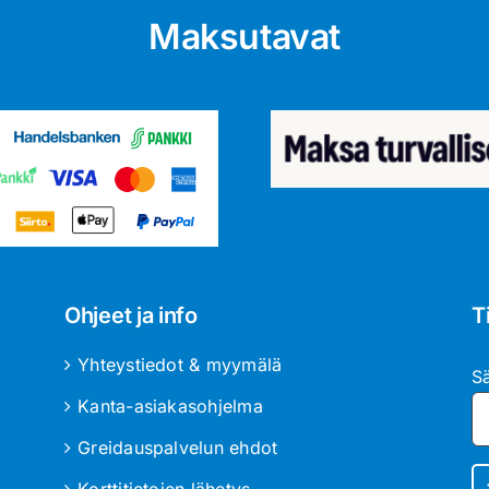
Maksutavat
Ohjeet ja info
T
Yhteystiedot & myymälä
S
Kanta-asiakasohjelma
Greidauspalvelun ehdot
Korttitietojen lähetys