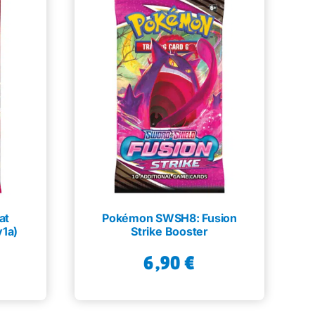
at
Pokémon SWSH8: Fusion
v1a)
Strike Booster
6,90
€