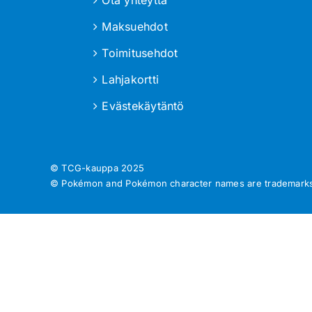
Maksuehdot
Toimitusehdot
Lahjakortti
Evästekäytäntö
© TCG-kauppa
2025
© Pokémon and Pokémon character names are trademarks