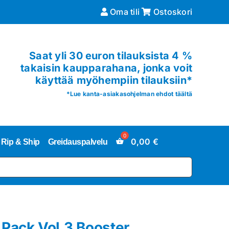
Oma tili
Ostoskori
Saat yli 30 euron tilauksista 4 %
takaisin kaupparahana, jonka voit
käyttää myöhempiin tilauksiin*
*
Lue kanta-asiakasohjelman ehdot täältä
0,00
€
Rip & Ship
Greidauspalvelu
ack Vol.3 Booster