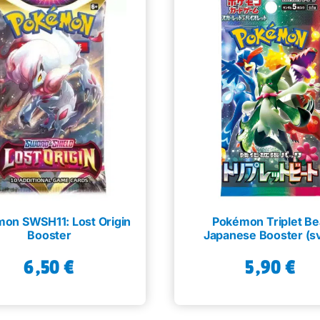
on SWSH11: Lost Origin
Pokémon Triplet Be
Booster
Japanese Booster (s
6,50
€
5,90
€