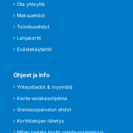
Ota yhteyttä
Maksuehdot
Toimitusehdot
Lahjakortti
Evästekäytäntö
Ohjeet ja info
Yhteystiedot & myymälä
Kanta-asiakasohjelma
Greidauspalvelun ehdot
Korttitietojen lähetys
Miten pakata kortit greidauspalveluun