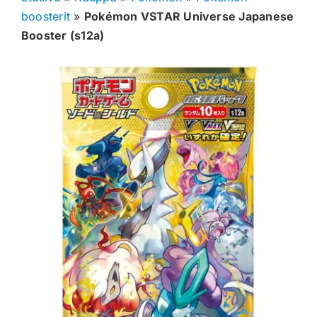
boosterit
»
Pokémon VSTAR Universe Japanese
Muut keräilykortit
Booster (s12a)
Tarvikkeet
Blind Boksit
Ennakot
Greidatut kortit
Irtokortit
Rip & Ship
Greidauspalvelu