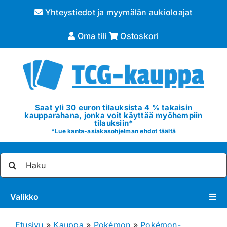
Skip
Yhteystiedot ja myymälän aukioloajat
to
content
Oma tili
Ostoskori
Saat yli 30 euron tilauksista 4 % takaisin
kaupparahana, jonka voit käyttää myöhempiin
tilauksiin*
*
Lue kanta-asiakasohjelman ehdot täältä
Etsi
...
Valikko
Pokémon
Etusivu
»
Kauppa
»
Pokémon
»
Pokémon-