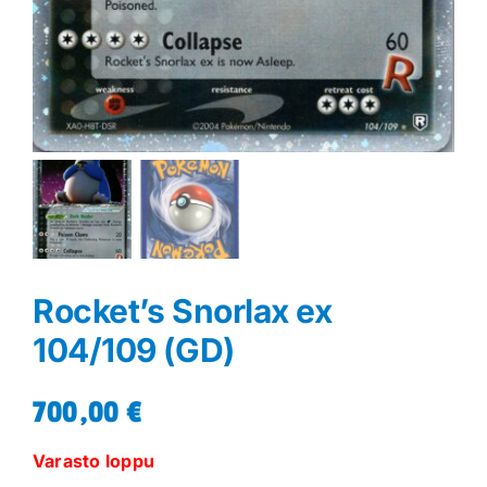
Rocket’s Snorlax ex
104/109 (GD)
700,00
€
Varasto loppu