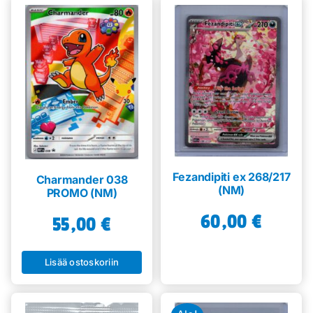
Fezandipiti ex 268/217
Charmander 038
(NM)
PROMO (NM)
60,00
€
55,00
€
Lisää ostoskoriin