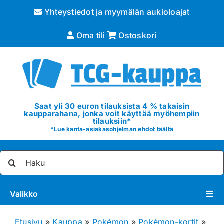
Skip
Yhteystiedot ja myymälän aukioloajat
to
content
Oma tili
Ostoskori
Saat yli 30 euron tilauksista 4 % takaisin
kaupparahana, jonka voit käyttää myöhempiin
tilauksiin*
*
Lue kanta-asiakasohjelman ehdot täältä
Etsi
...
Valikko
Pokémon
Etusivu
»
Kauppa
»
Pokémon
»
Pokémon-kortit
»