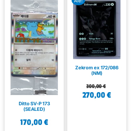
Ale!
Zekrom ex 172/086
(NM)
Alkuperäinen
Nykyinen
300,00
€
270,00
hinta
hinta
€
oli:
on:
Ditto SV-P 173
(SEALED)
300,00 €.
270,00 €.
170,00
€