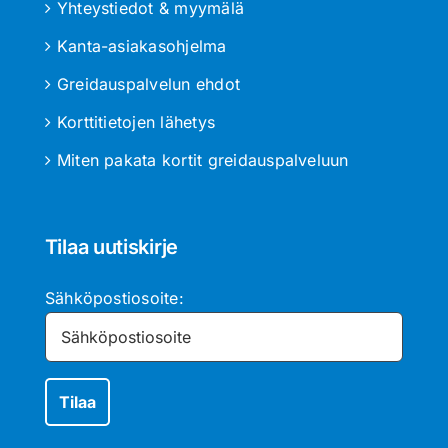
Yhteystiedot & myymälä
Kanta-asiakasohjelma
Greidauspalvelun ehdot
Korttitietojen lähetys
Miten pakata kortit greidauspalveluun
Tilaa uutiskirje
Sähköpostiosoite: