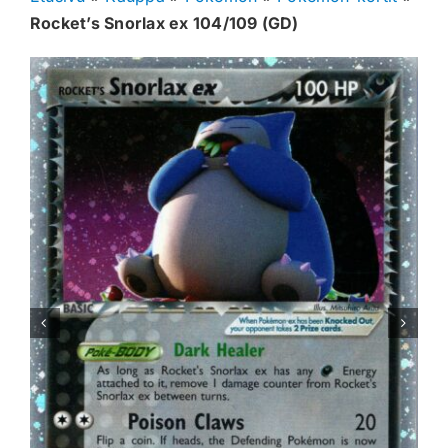
Rocket’s Snorlax ex 104/109 (GD)
Muut keräilykortit
Tarvikkeet
Blind Boksit
Ennakot
Greidatut kortit
Irtokortit
Rip & Ship
Greidauspalvelu