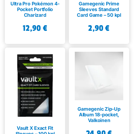
Ultra Pro Pokémon 4-
Gamegenic Prime
Pocket Portfolio
Sleeves Standard
Charizard
Card Game – 50 kpl
12,90
€
2,90
€
Gamegenic Zip-Up
Album 18-pocket,
Valkoinen
Vault X Exact Fit
24,90
€
Sleeves – 100 kpl