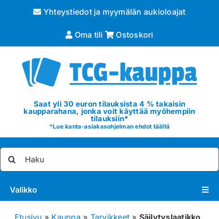
Skip
Yhteystiedot ja myymälän aukioloajat
to
content
Oma tili
Ostoskori
Saat yli 30 euron tilauksista 4 % takaisin
kaupparahana, jonka voit käyttää myöhempiin
tilauksiin*
*
Lue kanta-asiakasohjelman ehdot täältä
Etsi
...
Valikko
Pokémon
Etusivu
»
Kauppa
»
Tarvikkeet
»
Säilytyslaatikko