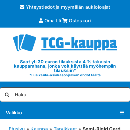
Skip
Yhteystiedot ja myymälän aukioloajat
to
content
Oma tili
Ostoskori
Saat yli 30 euron tilauksista 4 % takaisin
kaupparahana, jonka voit käyttää myöhempiin
tilauksiin*
*
Lue kanta-asiakasohjelman ehdot täältä
Etsi
...
Valikko
Pokémon
Etusivu
»
Kauppa
»
Tarvikkeet
»
Semi-Rigid Card