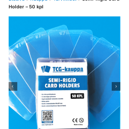
Holder – 50 kpl
Muut keräilykortit
Tarvikkeet
Blind Boksit
Ennakot
Greidatut kortit
Irtokortit
Rip & Ship
Greidauspalvelu