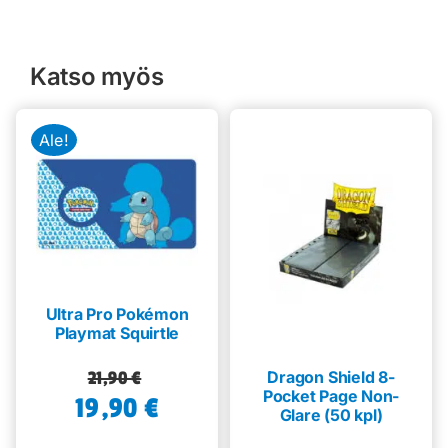
Katso myös
Ale!
Ultra Pro Pokémon
Playmat Squirtle
Alkuperäinen
Nykyinen
21,90
€
Dragon Shield 8-
Pocket Page Non-
19,90
hinta
hinta
€
Glare (50 kpl)
oli:
on: