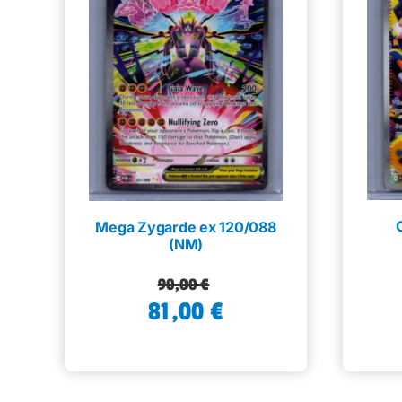
Mega Zygarde ex 120/088
(NM)
Alkuperäinen
Nykyinen
90,00
€
81,00
hinta
hinta
€
oli:
on:
90,00 €.
81,00 €.