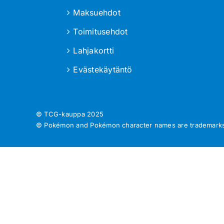
Maksuehdot
Toimitusehdot
Lahjakortti
Evästekäytäntö
© TCG-kauppa
2025
© Pokémon and Pokémon character names are trademarks