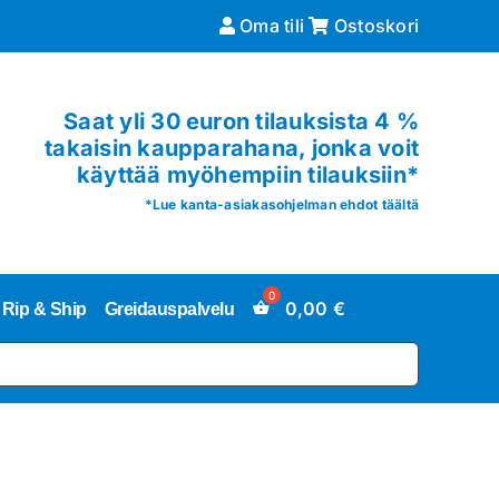
Oma tili
Ostoskori
Saat yli 30 euron tilauksista 4 %
takaisin kaupparahana, jonka voit
käyttää myöhempiin tilauksiin*
*
Lue kanta-asiakasohjelman ehdot täältä
0,00
€
Rip & Ship
Greidauspalvelu