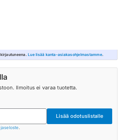
nkirjautuneena.
Lue lisää kanta-asiakasohjelmastamme
.
lla
oon. Ilmoitus ei varaa tuotetta.
Lisää odotuslistalle
jaseloste
.