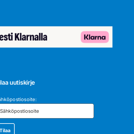
ilaa uutiskirje
ähköpostiosoite: