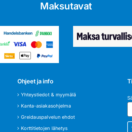
Maksutavat
Ohjeet ja info
T
Yhteystiedot & myymälä
S
Kanta-asiakasohjelma
Greidauspalvelun ehdot
Korttitietojen lähetys