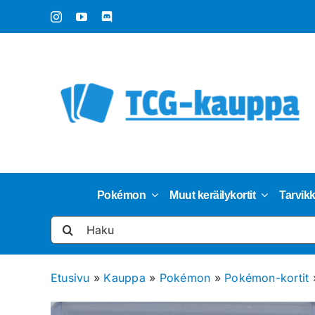
Skip
to
content
Pokémon
Muut keräilykortit
Tarvik
Etsi
...
Etusivu
»
Kauppa
»
Pokémon
»
Pokémon-kortit