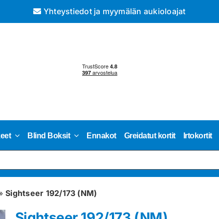
Yhteystiedot ja myymälän aukioloajat
keet
Blind Boksit
Ennakot
Greidatut kortit
Irtokortit
»
Sightseer 192/173 (NM)
Sightseer 192/173 (NM)