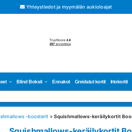
Yhteystiedot ja myymälän aukioloajat
keet
Blind Boksit
Ennakot
Greidatut kortit
Irtokortit
shmallows -boosterit
»
Squishmallows-keräilykortit Boo
Squishmallows-keräilykortit Bo