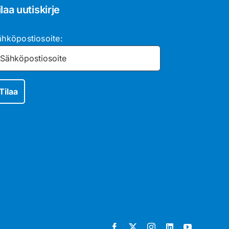
ilaa uutiskirje
ähköpostiosoite: