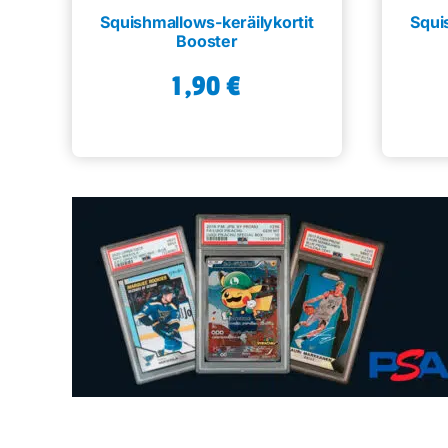
Squishmallows-keräilykortit
Squi
Booster
1,90
€