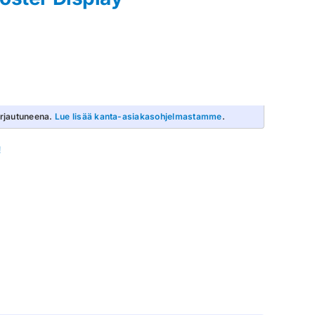
irjautuneena.
Lue lisää kanta-asiakasohjelmastamme
.
!