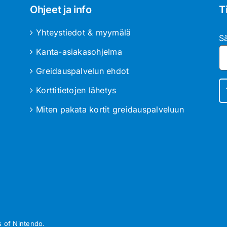
Ohjeet ja info
T
Yhteystiedot & myymälä
S
Kanta-asiakasohjelma
Greidauspalvelun ehdot
Korttitietojen lähetys
Miten pakata kortit greidauspalveluun
 of Nintendo.