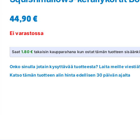
44,90
€
Ei varastossa
Saat
1.80 €
takaisin kaupparahana kun ostat tämän tuotteen sisäänk
Onko sinulla jotain kysyttävää tuotteesta? Laita meille viestiä
Katso tämän tuotteen alin hinta edellisen 30 päivän ajalta