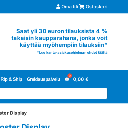
Oma tili
Ostoskori
Saat yli 30 euron tilauksista 4 %
takaisin kaupparahana, jonka voit
käyttää myöhempiin tilauksiin*
*
Lue kanta-asiakasohjelman ehdot täältä
0,00
€
Rip & Ship
Greidauspalvelu
ster Display
oster Display