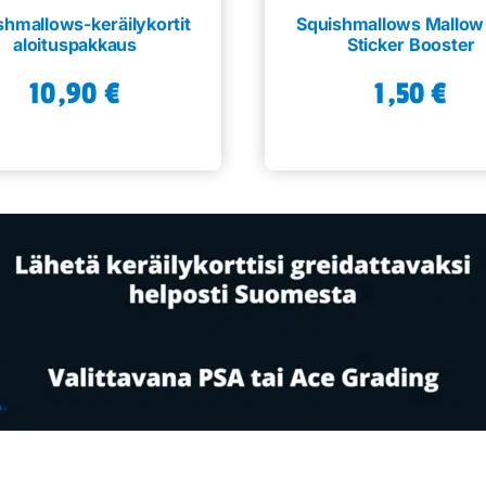
shmallows-keräilykortit
Squishmallows Mallow
aloituspakkaus
Sticker Booster
10,90
€
1,50
€