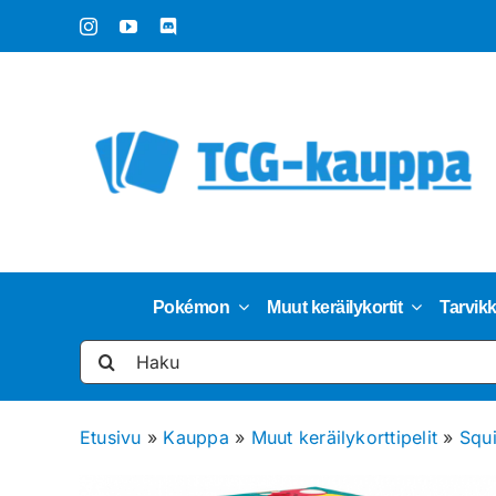
Skip
to
content
Pokémon
Muut keräilykortit
Tarvik
Etsi
...
Etusivu
»
Kauppa
»
Muut keräilykorttipelit
»
Squi