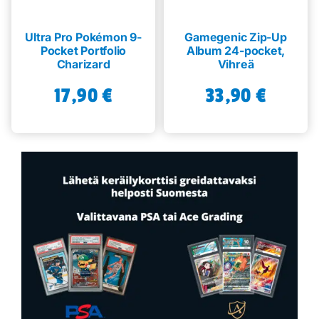
Ultra Pro Pokémon 9-
Gamegenic Zip-Up
Pocket Portfolio
Album 24-pocket,
Charizard
Vihreä
17,90
€
33,90
€