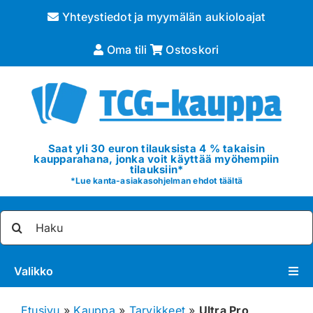
Skip
Yhteystiedot ja myymälän aukioloajat
to
content
Oma tili
Ostoskori
Saat yli 30 euron tilauksista 4 % takaisin
kaupparahana, jonka voit käyttää myöhempiin
tilauksiin*
*
Lue kanta-asiakasohjelman ehdot täältä
Etsi
...
Valikko
Pokémon
Etusivu
»
Kauppa
»
Tarvikkeet
»
Ultra Pro