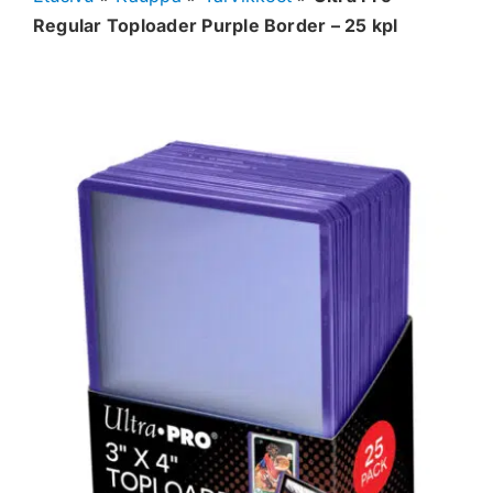
Regular Toploader Purple Border – 25 kpl
Muut keräilykortit
Tarvikkeet
Blind Boksit
Ennakot
Greidatut kortit
Irtokortit
Rip & Ship
Greidauspalvelu