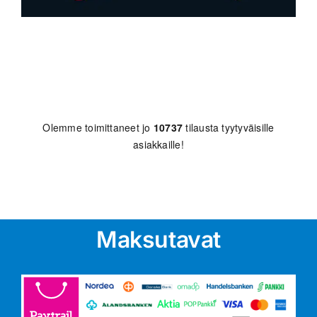
Olemme toimittaneet jo
10737
tilausta tyytyväisille
asiakkaille!
Maksutavat