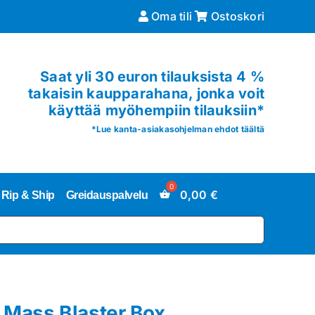
Oma tili
Ostoskori
Saat yli 30 euron tilauksista 4 %
takaisin kaupparahana, jonka voit
käyttää myöhempiin tilauksiin*
*
Lue kanta-asiakasohjelman ehdot täältä
0,00
€
Rip & Ship
Greidauspalvelu
Mass Blaster Box