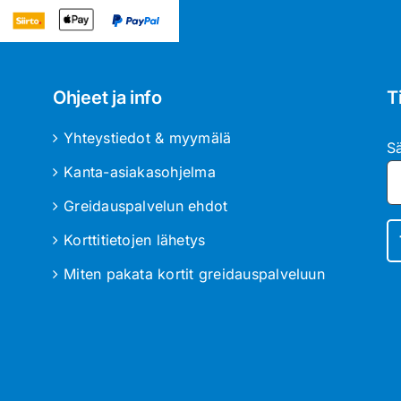
Ohjeet ja info
T
Yhteystiedot & myymälä
S
Kanta-asiakasohjelma
Greidauspalvelun ehdot
Korttitietojen lähetys
Miten pakata kortit greidauspalveluun