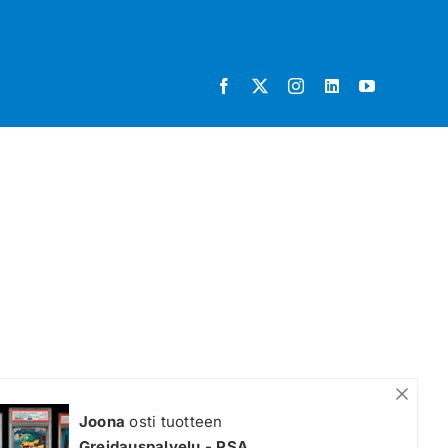
Joona
osti tuotteen
Greidauspalvelu - PSA