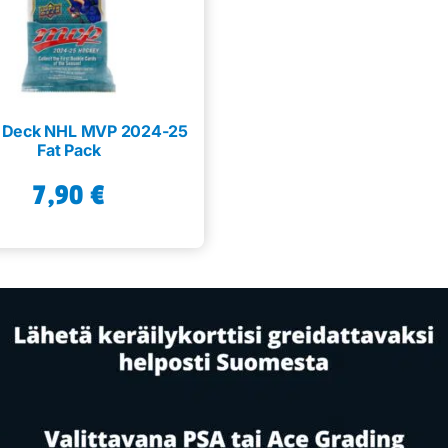
 Deck NHL MVP 2024-25
Fat Pack
7,90
€