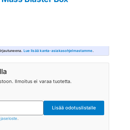
irjautuneena.
Lue lisää kanta-asiakasohjelmastamme
.
lla
oon. Ilmoitus ei varaa tuotetta.
Lisää odotuslistalle
jaseloste
.