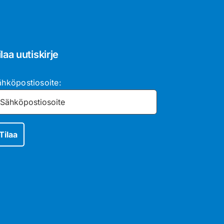
ilaa uutiskirje
ähköpostiosoite: