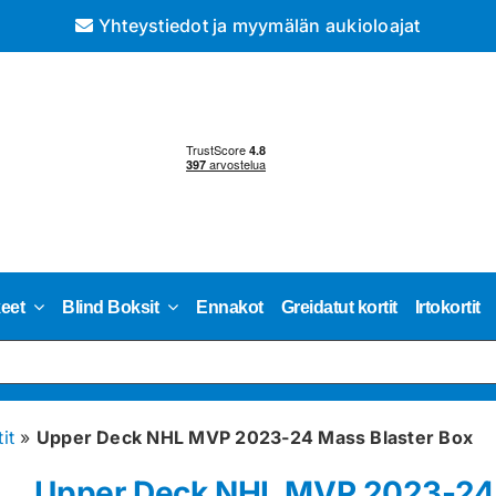
Yhteystiedot ja myymälän aukioloajat
keet
Blind Boksit
Ennakot
Greidatut kortit
Irtokortit
it
»
Upper Deck NHL MVP 2023-24 Mass Blaster Box
Upper Deck NHL MVP 2023-24 