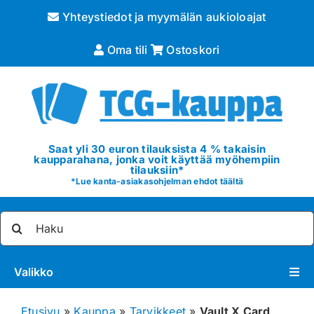
Skip
Yhteystiedot ja myymälän aukioloajat
to
content
Oma tili
Ostoskori
Saat yli 30 euron tilauksista 4 % takaisin
kaupparahana, jonka voit käyttää myöhempiin
tilauksiin*
*
Lue kanta-asiakasohjelman ehdot täältä
Etsi
...
Valikko
Pokémon
Etusivu
»
Kauppa
»
Tarvikkeet
»
Vault X Card