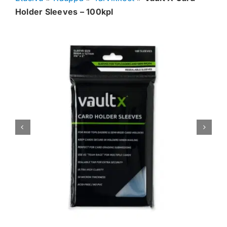
Holder Sleeves – 100kpl
Muut keräilykortit
Tarvikkeet
Blind Boksit
Ennakot
Greidatut kortit
Irtokortit
Rip & Ship
Greidauspalvelu