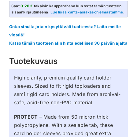
Sleeves
Saat
0.26 €
takaisin kaupparahana kun ostat tämän tuotteen
-
sisäänkirjautuneena.
Lue lisää kanta-asiakasohjelmastamme
.
100kpl
määrä
Onko sinulla jotain kysyttävää tuotteesta? Laita meille
viestiä!
Katso tämän tuotteen alin hinta edellisen 30 päivän ajalta
Tuotekuvaus
High clarity, premium quality card holder
sleeves. Sized to fit rigid toploaders and
semi rigid card holders. Made from archival-
safe, acid-free non-PVC material.
PROTECT
– Made from 50 micron thick
polypropylene. With a sealable tab, these
card holder sleeves provided great extra