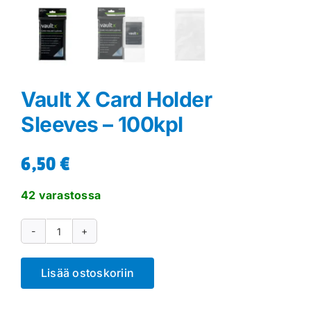
Vault X Card Holder
Sleeves – 100kpl
6,50
€
42 varastossa
Vault
X
Lisää ostoskoriin
Card
Holder