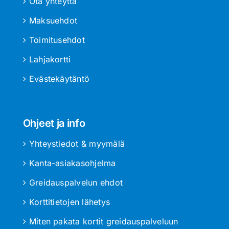
Ota yhteyttä
Maksuehdot
Toimitusehdot
Lahjakortti
Evästekäytäntö
Ohjeet ja info
Yhteystiedot & myymälä
Kanta-asiakasohjelma
Greidauspalvelun ehdot
Korttitietojen lähetys
Miten pakata kortit greidauspalveluun