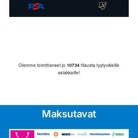
Olemme toimittaneet jo
10734
tilausta tyytyväisille
asiakkaille!
Maksutavat