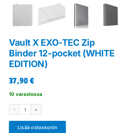
Vault X EXO-TEC Zip
Binder 12-pocket (WHITE
EDITION)
37,90
€
10 varastossa
Vault
X
Lisää ostoskoriin
EXO-