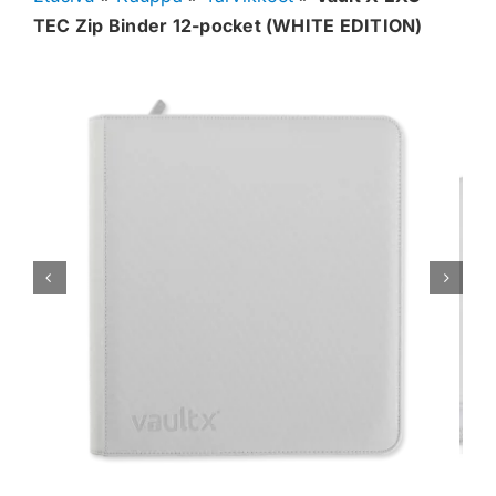
TEC Zip Binder 12-pocket (WHITE EDITION)
Muut keräilykortit
Tarvikkeet
Blind Boksit
Ennakot
Greidatut kortit
Irtokortit
Rip & Ship
Greidauspalvelu