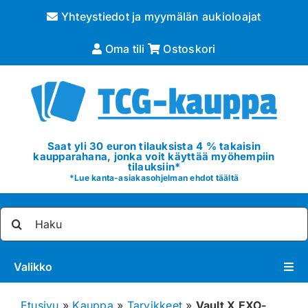
Skip
Yhteystiedot ja myymälän aukioloajat
to
content
Oma tili
Ostoskori
Saat yli 30 euron tilauksista 4 % takaisin
kaupparahana, jonka voit käyttää myöhempiin
tilauksiin*
*
Lue kanta-asiakasohjelman ehdot täältä
Etsi
...
Valikko
Pokémon
Etusivu
»
Kauppa
»
Tarvikkeet
»
Vault X EXO-