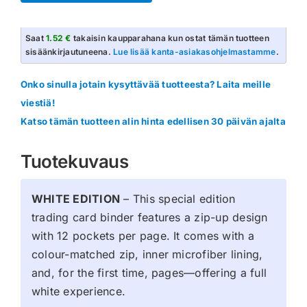
TEC
Zip
Saat
1.52 €
takaisin kaupparahana kun ostat tämän tuotteen
Binder
sisäänkirjautuneena.
Lue lisää kanta-asiakasohjelmastamme
.
12-
pocket
Onko sinulla jotain kysyttävää tuotteesta? Laita meille
(WHITE
viestiä!
EDITION)
Katso tämän tuotteen alin hinta edellisen 30 päivän ajalta
määrä
Tuotekuvaus
WHITE EDITION
– This special edition
trading card binder features a zip-up design
with 12 pockets per page. It comes with a
colour-matched zip, inner microfiber lining,
and, for the first time, pages—offering a full
white experience.