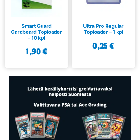
Smart Guard
Ultra Pro Regular
Cardboard Toploader
Toploader – 1 kpl
– 10 kpl
0,25
€
1,90
€