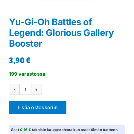
Yu-Gi-Oh Battles of
Legend: Glorious Gallery
Booster
3,90
€
199 varastossa
Yu-
Gi-
Lisää ostoskoriin
Oh
Battles
of
Saat
0.16 €
takaisin kaupparahana kun ostat tämän tuotteen
Legend: