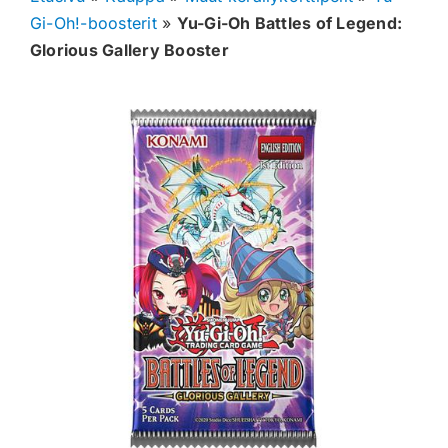
Gi-Oh!-boosterit
»
Yu-Gi-Oh Battles of Legend:
Muut keräilykortit
Glorious Gallery Booster
Tarvikkeet
Blind Boksit
Ennakot
Greidatut kortit
Irtokortit
Rip & Ship
Greidauspalvelu