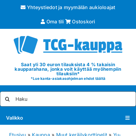
Skip
Yhteystiedot ja myymälän aukioloajat
to
content
Oma tili
Ostoskori
Saat yli 30 euron tilauksista 4 % takaisin
kaupparahana, jonka voit käyttää myöhempiin
tilauksiin*
*
Lue kanta-asiakasohjelman ehdot täältä
Etsi
...
Valikko
Pokémon
Etusivu
»
Kauppa
»
Muut keräilykorttipelit
»
Yu-