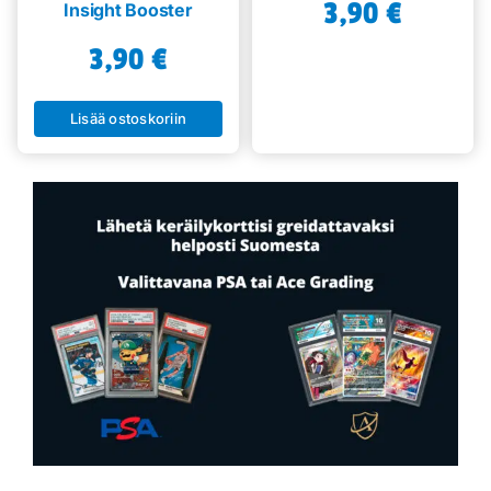
3,90
€
Insight Booster
3,90
€
Lisää ostoskoriin