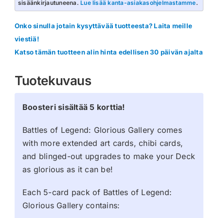
sisäänkirjautuneena.
Lue lisää kanta-asiakasohjelmastamme
.
Glorious
Gallery
Onko sinulla jotain kysyttävää tuotteesta? Laita meille
Booster
viestiä!
määrä
Katso tämän tuotteen alin hinta edellisen 30 päivän ajalta
Tuotekuvaus
Boosteri sisältää 5 korttia!
Battles of Legend: Glorious Gallery comes
with more extended art cards, chibi cards,
and blinged-out upgrades to make your Deck
as glorious as it can be!
Each 5-card pack of Battles of Legend:
Glorious Gallery contains: