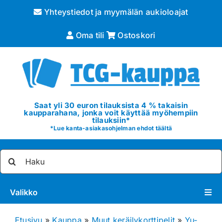
Skip
Yhteystiedot ja myymälän aukioloajat
to
content
Oma tili
Ostoskori
Saat yli 30 euron tilauksista 4 % takaisin
kaupparahana, jonka voit käyttää myöhempiin
tilauksiin*
*
Lue kanta-asiakasohjelman ehdot täältä
Etsi
...
Valikko
Pokémon
Etusivu
»
Kauppa
»
Muut keräilykorttipelit
»
Yu-