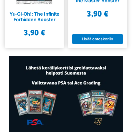
the Master Booster
3,90
€
Yu-Gi-Oh!: The Infinite
Forbidden Booster
3,90
€
Lisää ostoskoriin