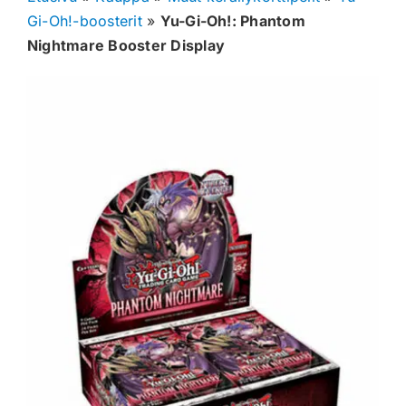
Gi-Oh!-boosterit
»
Yu-Gi-Oh!: Phantom
Muut keräilykortit
Nightmare Booster Display
Tarvikkeet
Blind Boksit
Ennakot
Greidatut kortit
Irtokortit
Rip & Ship
Greidauspalvelu