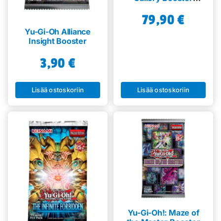
Display
79,90
€
Yu-Gi-Oh Alliance
Insight Booster
3,90
€
Lisää ostoskoriin
Lisää ostoskoriin
Yu-Gi-Oh!: Maze of