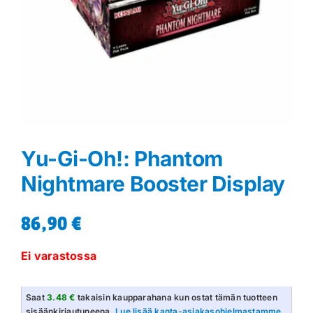
Yu-Gi-Oh!: Phantom
Nightmare Booster Display
86,90
€
Ei varastossa
Saat
3.48 €
takaisin kaupparahana kun ostat tämän tuotteen
sisäänkirjautuneena.
Lue lisää kanta-asiakasohjelmastamme
.