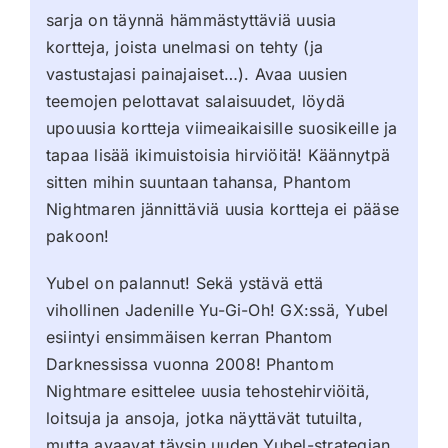
sarja on täynnä hämmästyttäviä uusia
kortteja, joista unelmasi on tehty (ja
vastustajasi painajaiset…). Avaa uusien
teemojen pelottavat salaisuudet, löydä
upouusia kortteja viimeaikaisille suosikeille ja
tapaa lisää ikimuistoisia hirviöitä! Käännytpä
sitten mihin suuntaan tahansa, Phantom
Nightmaren jännittäviä uusia kortteja ei pääse
pakoon!
Yubel on palannut! Sekä ystävä että
vihollinen Jadenille Yu-Gi-Oh! GX:ssä, Yubel
esiintyi ensimmäisen kerran Phantom
Darknessissa vuonna 2008! Phantom
Nightmare esittelee uusia tehostehirviöitä,
loitsuja ja ansoja, jotka näyttävät tutuilta,
mutta avaavat täysin uuden Yubel-strategian.