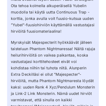
Ota tehoa kolmella alkuperäisellä Yubelin
muodolla tai käytä uutta Continuous Trap -
korttia, jonka avulla voit fuusio-kutsua uuden
”Yubel”-fuusiohirviön käyttämällä vastustajasi
hirviöitä fuusiomateriaalina!
Myrskyisät Majespecterit hyökkäävät jälleen
taisteluun Phantom Nightmaressa! Näitä rajuja
heilurihirviöitä on vaikea paikantaa, koska
vastustajasi korttitehosteet eivät voi
kohdistaa niihin tai tuhota niitä. Alunperin
Extra Deckilläsi ei ollut ”Majespecter”-
hirviöitä, mutta Phantom Nightmaresta löydät
kaksi: uuden Rank 4 Xyz/Pendulum Monsterin
ja Link-2 Link Monsterin. Nämä uudet hirviöt
varmistavat, että sinulla on kaikki