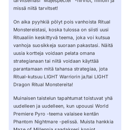
tarvitsemasi ”Majespecter” -hirviöt, milloin ja
missä niitä tarvitset!
On aika pyyhkiä pölyt pois vanhoista Ritual
Monstereistasi, koska tulossa on siisti uusi
Rituaaliin keskittyvä teema, joka voi kutsua
vanhoja suosikkeja suoraan pakastasi. Näitä
uusia kortteja voidaan pelata omana
strategianaan tai niitä voidaan käyttää
parantamaan mitä tahansa strategiaa, jota
Ritual-kutsuu LIGHT Warriorin ja/tai LIGHT
Dragon Ritual Monstereita!
Muinaisen taistelun tapahtumat toistuvat yhä
uudelleen ja uudelleen, kun upouusi World
Premiere Pyro -teema valaisee kentän
Phantom Nightmare -pelissä. Muista hankkia
Maze of Millennia saadaksesi kopiot