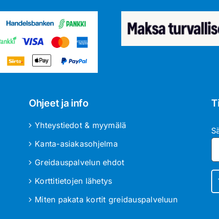
Ohjeet ja info
T
Yhteystiedot & myymälä
S
Kanta-asiakasohjelma
Greidauspalvelun ehdot
Korttitietojen lähetys
Miten pakata kortit greidauspalveluun