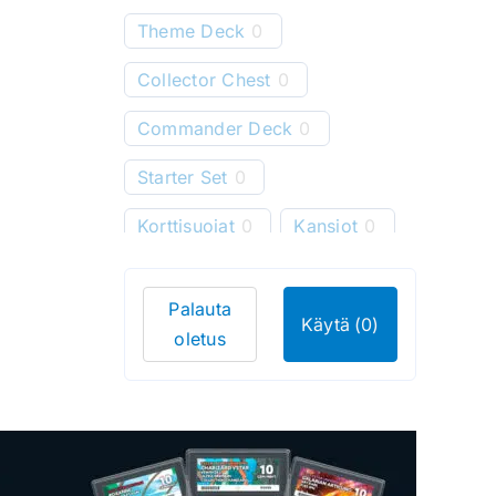
Theme Deck
0
Collector Chest
0
Commander Deck
0
Starter Set
0
Korttisuojat
0
Kansiot
0
Starter Deck
0
Palauta
Pelimatot
0
Käytä
(0)
oletus
Korttitelineet
0
Korttien säilytys
0
Bundle
0