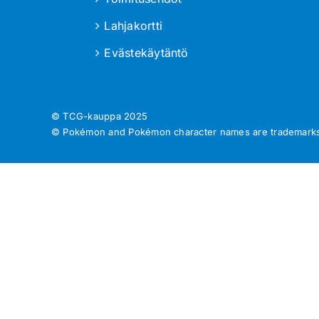
Lahjakortti
Evästekäytäntö
© TCG-kauppa
2025
© Pokémon and Pokémon character names are trademarks