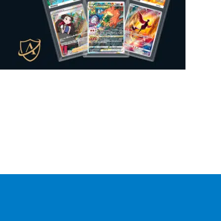
Mysteeri-tuote
0
Figuuri
0
Gift Box
0
Lautapeli
0
Kansiosivut
0
Sticker Album
0
Sticker
0
Mukit
0
Irtokortti
0