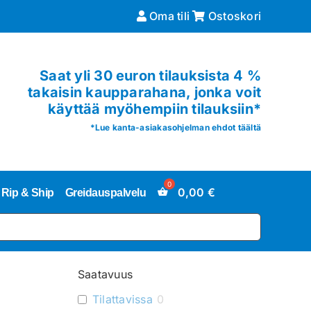
Oma tili
Ostoskori
Saat yli 30 euron tilauksista 4 %
takaisin kaupparahana, jonka voit
käyttää myöhempiin tilauksiin*
*
Lue kanta-asiakasohjelman ehdot täältä
0,00
€
Rip & Ship
Greidauspalvelu
Saatavuus
Tilattavissa
0