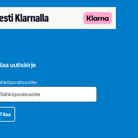
ilaa uutiskirje
ähköpostiosoite: