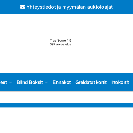
Yhteystiedot ja myymälän aukioloajat
keet
Blind Boksit
Ennakot
Greidatut kortit
Irtokortit