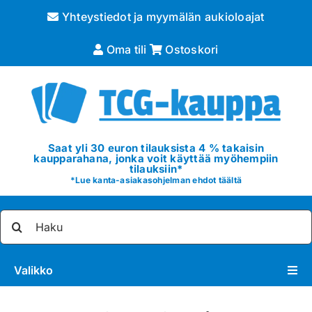
Skip
Yhteystiedot ja myymälän aukioloajat
to
content
Oma tili
Ostoskori
Saat yli 30 euron tilauksista 4 % takaisin
kaupparahana, jonka voit käyttää myöhempiin
tilauksiin*
*
Lue kanta-asiakasohjelman ehdot täältä
Etsi
...
Valikko
Pokémon