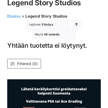
Legend Story Studios
Muut keräilykortit
Etusivu
»
Legend Story Studios
Tarvikkeet
Lajittele:
Päiväys
Blind Boksit
Näytä
48 tuotetta
Yhtään tuotetta ei löytynyt.
Ennakot
Greidatut kortit
Filtered (0)
Irtokortit
Rip & Ship
Greidauspalvelu