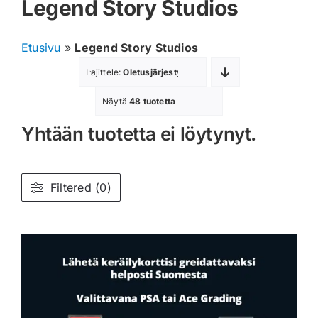
Legend Story Studios
Muut keräilykortit
Etusivu
»
Legend Story Studios
Tarvikkeet
Lajittele:
Oletusjärjestys
Blind Boksit
Näytä
48 tuotetta
Yhtään tuotetta ei löytynyt.
Ennakot
Greidatut kortit
Filtered (0)
Irtokortit
Rip & Ship
Greidauspalvelu