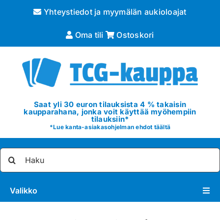
Skip
Yhteystiedot ja myymälän aukioloajat
to
content
Oma tili
Ostoskori
Saat yli 30 euron tilauksista 4 % takaisin
kaupparahana, jonka voit käyttää myöhempiin
tilauksiin*
*
Lue kanta-asiakasohjelman ehdot täältä
Etsi
...
Valikko
Pokémon