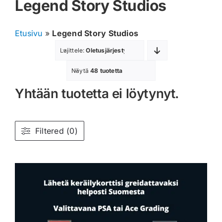
Legend Story Studios
Muut keräilykortit
Etusivu
»
Legend Story Studios
Tarvikkeet
Lajittele:
Oletusjärjestys
Blind Boksit
Näytä
48 tuotetta
Yhtään tuotetta ei löytynyt.
Ennakot
Greidatut kortit
Filtered (0)
Irtokortit
Rip & Ship
Greidauspalvelu