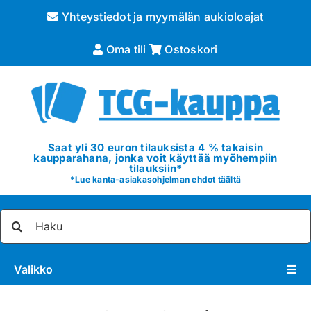
Skip
Yhteystiedot ja myymälän aukioloajat
to
content
Oma tili
Ostoskori
Saat yli 30 euron tilauksista 4 % takaisin
kaupparahana, jonka voit käyttää myöhempiin
tilauksiin*
*
Lue kanta-asiakasohjelman ehdot täältä
Etsi
...
Valikko
Pokémon