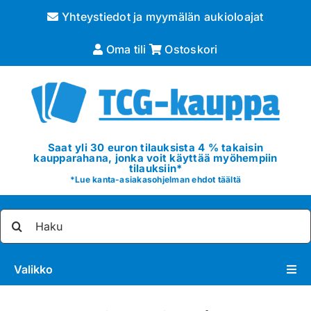
Skip
Yhteystiedot ja myymälän aukioloajat
to
content
Oma tili
Ostoskori
Saat yli 30 euron tilauksista 4 % takaisin
kaupparahana, jonka voit käyttää myöhempiin
tilauksiin*
*
Lue kanta-asiakasohjelman ehdot täältä
Etsi
...
Valikko
Pokémon