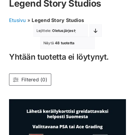
Legend Story Studios
Muut keräilykortit
Etusivu
»
Legend Story Studios
Tarvikkeet
Lajittele:
Oletusjärjestys
Blind Boksit
Näytä
48 tuotetta
Yhtään tuotetta ei löytynyt.
Ennakot
Greidatut kortit
Filtered (0)
Irtokortit
Rip & Ship
Greidauspalvelu