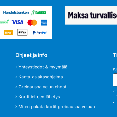
Ohjeet ja info
T
Yhteystiedot & myymälä
S
Kanta-asiakasohjelma
Greidauspalvelun ehdot
Korttitietojen lähetys
Miten pakata kortit greidauspalveluun