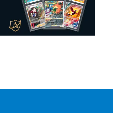
Mysteeri-tuote
0
Figuuri
0
Gift Box
0
Lautapeli
0
Kansiosivut
0
Sticker Album
0
Sticker
0
Mukit
0
Irtokortti
0