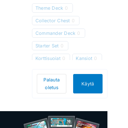
Theme Deck
0
Collector Chest
0
Commander Deck
0
Starter Set
0
Korttisuojat
0
Kansiot
0
Starter Deck
0
Palauta
Pelimatot
0
Käytä
oletus
Korttitelineet
0
Korttien säilytys
0
Bundle
0