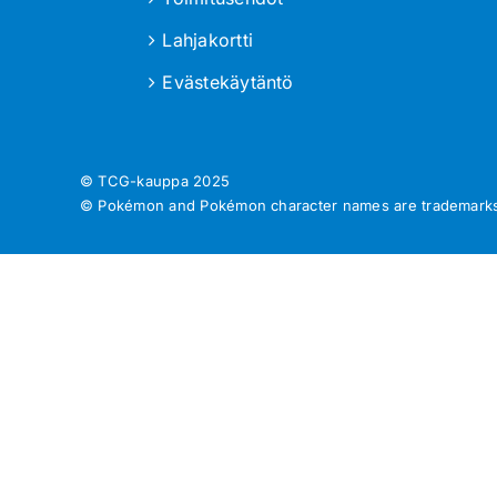
Lahjakortti
Evästekäytäntö
© TCG-kauppa
2025
© Pokémon and Pokémon character names are trademarks