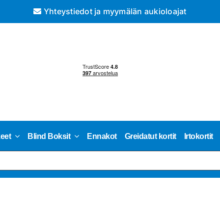
Yhteystiedot ja myymälän aukioloajat
keet
Blind Boksit
Ennakot
Greidatut kortit
Irtokortit