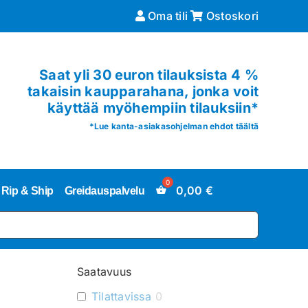
Oma tili
Ostoskori
Saat yli 30 euron tilauksista 4 %
takaisin kaupparahana, jonka voit
käyttää myöhempiin tilauksiin*
*
Lue kanta-asiakasohjelman ehdot täältä
0,00
€
Rip & Ship
Greidauspalvelu
Saatavuus
Tilattavissa
0