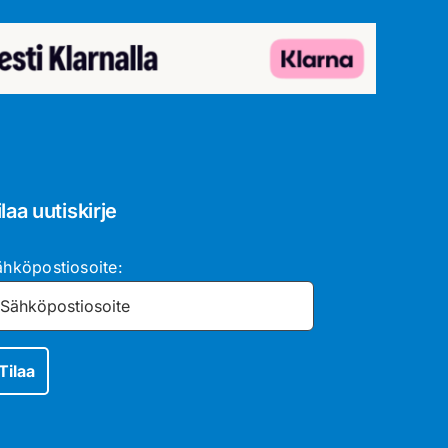
ilaa uutiskirje
ähköpostiosoite: