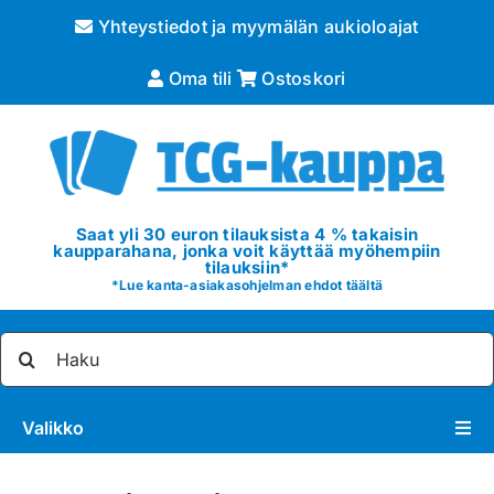
Skip
Yhteystiedot ja myymälän aukioloajat
to
content
Oma tili
Ostoskori
Saat yli 30 euron tilauksista 4 % takaisin
kaupparahana, jonka voit käyttää myöhempiin
tilauksiin*
*
Lue kanta-asiakasohjelman ehdot täältä
Etsi
...
Valikko
Pokémon