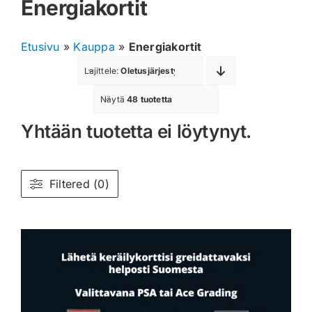
Energiakortit
Muut keräilykortit
Etusivu
»
Kauppa
»
Energiakortit
Tarvikkeet
Lajittele:
Oletusjärjestys
Blind Boksit
Näytä
48 tuotetta
Yhtään tuotetta ei löytynyt.
Ennakot
Greidatut kortit
Filtered (0)
Irtokortit
Rip & Ship
Greidauspalvelu