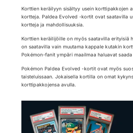
Korttien keräilyyn sisältyy usein korttipakkojen a
kortteja. Paldea Evolved -kortit ovat saatavilla us
kortteja ja mahdollisuuksia.
Korttien keräilijöille on myös saatavilla erityisiä 
on saatavilla vain muutama kappale kutakin kortti
Pokémon-fanit ympäri maailmaa haluavat saada 
Pokémon Paldea Evolved -kortit ovat myös suosit
taisteluissaan. Jokaisella kortilla on omat kykyn
korttipakkojensa avulla.