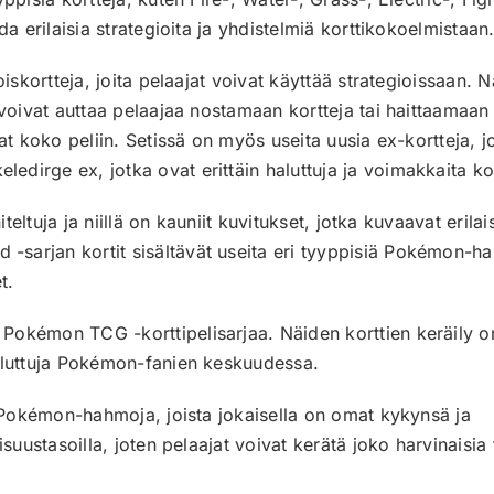
da erilaisia strategioita ja yhdistelmiä korttikokoelmistaan
oiskortteja, joita pelaajat voivat käyttää strategioissaan.
 voivat auttaa pelaajaa nostamaan kortteja tai haittaamaan
at koko peliin. Setissä on myös useita uusia ex-kortteja, j
dirge ex, jotka ovat erittäin haluttuja ja voimakkaita kor
iteltuja ja niillä on kauniit kuvitukset, jotka kuvaavat erilai
-sarjan kortit sisältävät useita eri tyyppisiä Pokémon-h
t.
Pokémon TCG -korttipelisarjaa. Näiden korttien keräily o
haluttuja Pokémon-fanien keskuudessa.
ia Pokémon-hahmoja, joista jokaisella on omat kykynsä ja
isuustasoilla, joten pelaajat voivat kerätä joko harvinaisia 