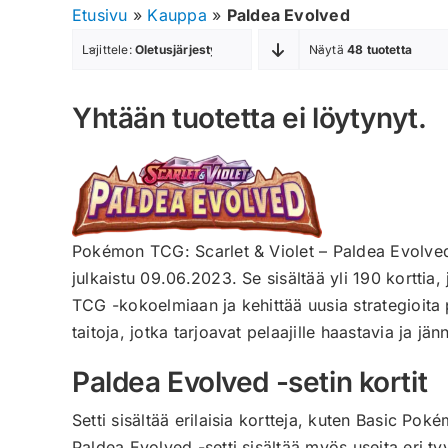
Etusivu
»
Kauppa
»
Paldea Evolved
Lajittele:
Oletusjärjestys
Näytä
48 tuotetta
Yhtään tuotetta ei löytynyt.
Pokémon TCG: Scarlet & Violet – Paldea Evolved 
julkaistu 09.06.2023. Se sisältää yli 190 korttia
TCG -kokoelmiaan ja kehittää uusia strategioita p
taitoja, jotka tarjoavat pelaajille haastavia ja jänn
Paldea Evolved -setin kortit
Setti sisältää erilaisia kortteja, kuten Basic Pok
Paldea Evolved -setti sisältää myös useita eri tyy