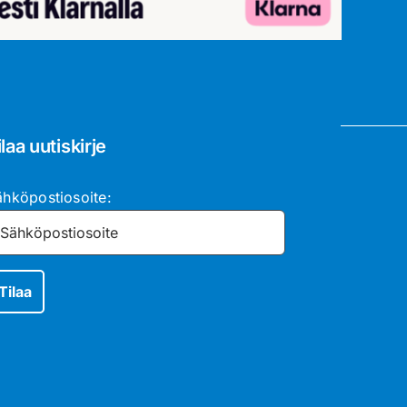
ilaa uutiskirje
ähköpostiosoite: