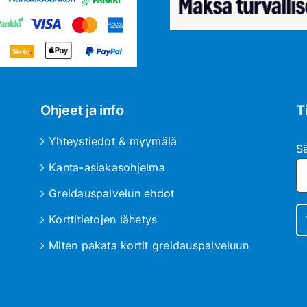
Ohjeet ja info
T
Yhteystiedot & myymälä
S
Kanta-asiakasohjelma
Greidauspalvelun ehdot
Korttitietojen lähetys
Miten pakata kortit greidauspalveluun