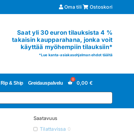
Oma tili
Ostoskori
Saat yli 30 euron tilauksista 4 %
takaisin kaupparahana, jonka voit
käyttää myöhempiin tilauksiin*
*
Lue kanta-asiakasohjelman ehdot täältä
0,00
€
Rip & Ship
Greidauspalvelu
Saatavuus
Tilattavissa
0