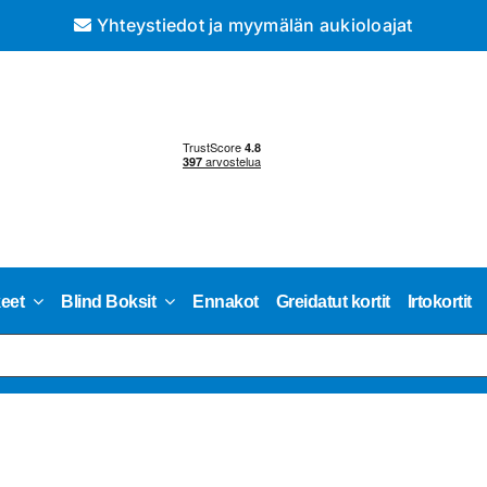
Yhteystiedot ja myymälän aukioloajat
keet
Blind Boksit
Ennakot
Greidatut kortit
Irtokortit