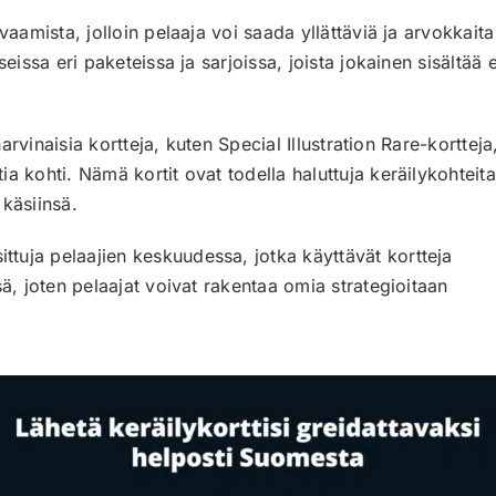
vaamista, jolloin pelaaja voi saada yllättäviä ja arvokkaita
eissa eri paketeissa ja sarjoissa, joista jokainen sisältää e
harvinaisia kortteja, kuten Special Illustration Rare-kortteja,
a kohti. Nämä kortit ovat todella haluttuja keräilykohteita,
käsiinsä.
tuja pelaajien keskuudessa, jotka käyttävät kortteja
sä, joten pelaajat voivat rakentaa omia strategioitaan