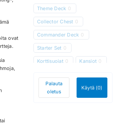
.
Theme Deck
0
Collector Chest
0
 Nämä
Commander Deck
0
oita ovat
tteja.
Starter Set
0
sia
Korttisuojat
0
Kansiot
0
ahmoja,
Starter Deck
0
Palauta
Pelimatot
0
Käytä
(0)
n
oletus
Korttitelineet
0
Korttien säilytys
0
tai
Bundle
0