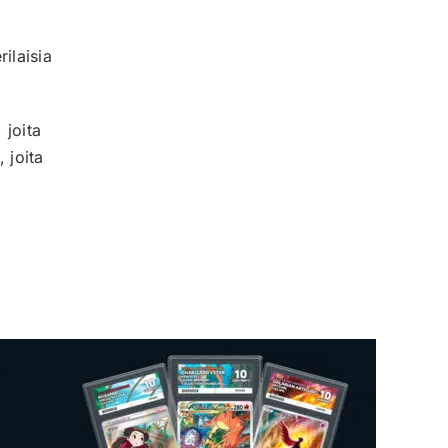
Mysteeri-tuote
0
rilaisia
Figuuri
0
Gift Box
0
Lautapeli
0
 joita
Kansiosivut
0
 joita
Sticker Album
0
Sticker
0
Mukit
0
Irtokortti
0