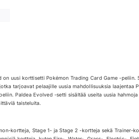
on uusi korttisetti Pokémon Trading Card Game -peliin. S
, jotka tarjoavat pelaajille uusia mahdollisuuksia laajenta
eliin. Paldea Evolved -setti sisältää useita uusia hahmoja
ittäviä taisteluita.
émon-kortteja, Stage 1- ja Stage 2 -kortteja sekä Trainer-ko
ppisiä kortteja, kuten Fire-, Water-, Grass-, Electric-, Fig