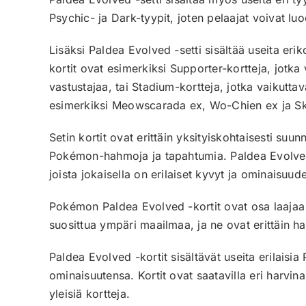
Psychic- ja Dark-tyypit, joten pelaajat voivat luo
Lisäksi Paldea Evolved -setti sisältää useita erik
kortit ovat esimerkiksi Supporter-kortteja, jotka
vastustajaa, tai Stadium-kortteja, jotka vaikuttav
esimerkiksi Meowscarada ex, Wo-Chien ex ja Skele
Setin kortit ovat erittäin yksityiskohtaisesti suunn
Pokémon-hahmoja ja tapahtumia. Paldea Evolved 
joista jokaisella on erilaiset kyvyt ja ominaisuude
Pokémon Paldea Evolved -kortit ovat osa laajaa 
suosittua ympäri maailmaa, ja ne ovat erittäin 
Paldea Evolved -kortit sisältävät useita erilais
ominaisuutensa. Kortit ovat saatavilla eri harvina
yleisiä kortteja.