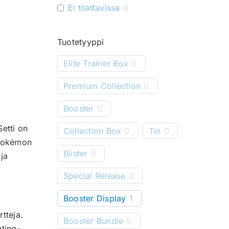
Ei tilattavissa
0
Tuotetyyppi
Elite Trainer Box
0
Premium Collection
0
Booster
0
etti on
Collection Box
0
Tin
0
a Pokémon
Blister
0
 ja
Special Release
0
Booster Display
1
rtteja.
Booster Bundle
0
hting-,