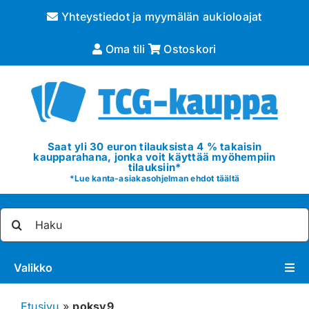
Skip
Yhteystiedot ja myymälän aukioloajat
to
content
Oma tili
Ostoskori
Saat yli 30 euron tilauksista 4 % takaisin
kaupparahana, jonka voit käyttää myöhempiin
tilauksiin*
*
Lue kanta-asiakasohjelman ehdot täältä
Etsi
...
Valikko
Pokémon
Etusivu
»
poksv9