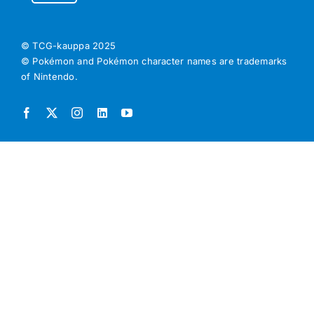
© TCG-kauppa
2025
© Pokémon and Pokémon character names are trademarks
of Nintendo.