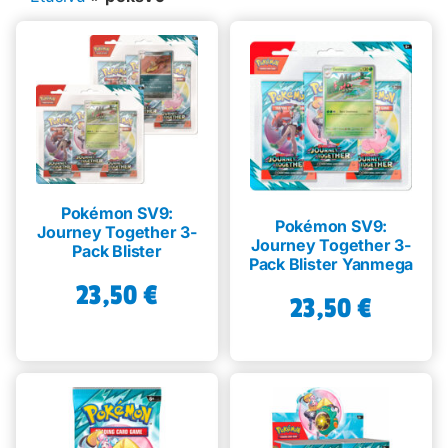
Muut keräilykortit
Tarvikkeet
Blind Boksit
Ennakot
Pokémon SV9:
Pokémon SV9:
Journey Together 3-
Greidatut kortit
Journey Together 3-
Pack Blister
Pack Blister Yanmega
23,50
€
Irtokortit
23,50
€
Rip & Ship
Greidauspalvelu