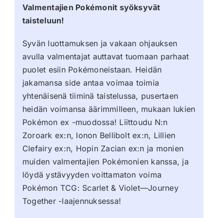
Valmentajien Pokémonit syöksyvät
taisteluun!
Syvän luottamuksen ja vakaan ohjauksen
avulla valmentajat auttavat tuomaan parhaat
puolet esiin Pokémoneistaan. Heidän
jakamansa side antaa voimaa toimia
yhtenäisenä tiiminä taistelussa, pusertaen
heidän voimansa äärimmilleen, mukaan lukien
Pokémon ex -muodossa! Liittoudu N:n
Zoroark ex:n, Ionon Bellibolt ex:n, Lillien
Clefairy ex:n, Hopin Zacian ex:n ja monien
muiden valmentajien Pokémonien kanssa, ja
löydä ystävyyden voittamaton voima
Pokémon TCG: Scarlet & Violet—Journey
Together -laajennuksessa!