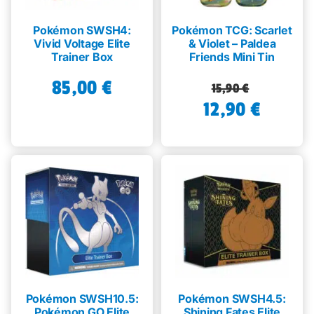
Pokémon SWSH4:
Pokémon TCG: Scarlet
Vivid Voltage Elite
& Violet – Paldea
Trainer Box
Friends Mini Tin
85,00
€
Alkuperäinen
Nykyinen
15,90
€
12,90
hinta
hinta
€
oli:
on:
15,90 €.
12,90 €.
Pokémon SWSH10.5:
Pokémon SWSH4.5:
Pokémon GO Elite
Shining Fates Elite