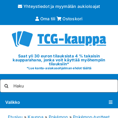
Skip
Yhteystiedot ja myymälän aukioloajat
to
content
Oma tili
Ostoskori
Saat yli 30 euron tilauksista 4 % takaisin
kaupparahana, jonka voit käyttää myöhempiin
tilauksiin*
*
Lue kanta-asiakasohjelman ehdot täältä
Etsi
...
Valikko
Pokémon
Etusivu
»
Kauppa
»
Pokémon
»
Pokémon-tuotteet