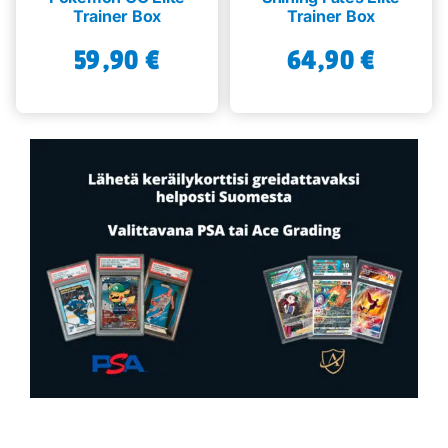
Trainer Box
Trainer Box
59,90
€
64,90
€