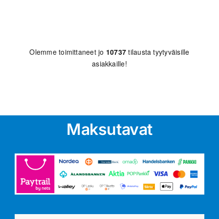
Olemme toimittaneet jo
10737
tilausta tyytyväisille
asiakkaille!
Maksutavat