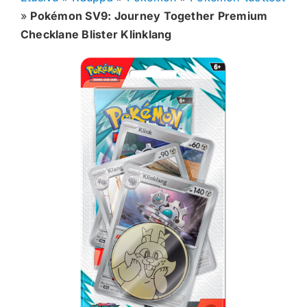
»
Pokémon SV9: Journey Together Premium
Muut keräilykortit
Checklane Blister Klinklang
Tarvikkeet
Blind Boksit
Ennakot
Greidatut kortit
Irtokortit
Rip & Ship
Greidauspalvelu