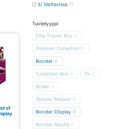
Ei tilattavissa
11
Tuotetyyppi
Elite Trainer Box
0
Premium Collection
0
Booster
6
Collection Box
0
Tin
0
Blister
0
Special Release
0
st of
Booster Display
9
isplay
Booster Bundle
0