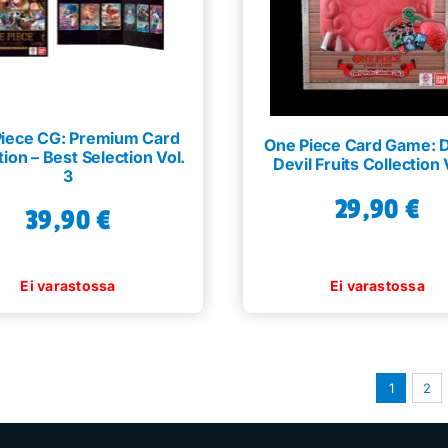
iece CG: Premium Card
One Piece Card Game: 
tion – Best Selection Vol.
Devil Fruits Collection 
3
29,90
€
39,90
€
1
2