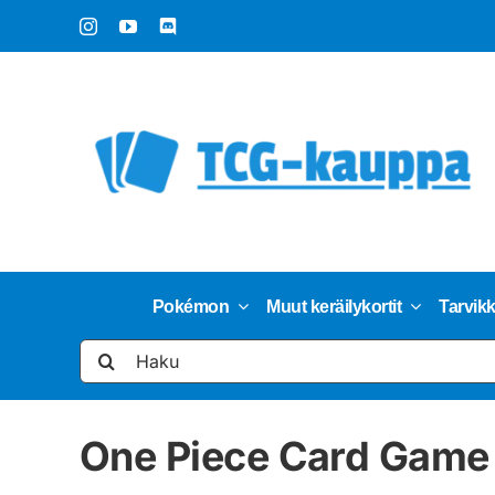
Skip
to
content
Pokémon
Muut keräilykortit
Tarvik
Etsi
...
One Piece Card Game 