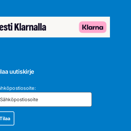
ilaa uutiskirje
ähköpostiosoite: