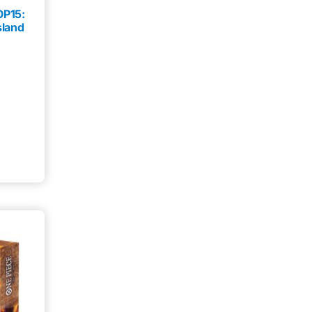
Mysteeri-tuote
0
OP15:
sland
Figuuri
0
Gift Box
0
Lautapeli
0
Kansiosivut
0
Sticker Album
0
Sticker
0
Mukit
0
Irtokortti
0