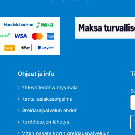
Ohjeet ja info
T
Yhteystiedot & myymälä
S
Kanta-asiakasohjelma
Greidauspalvelun ehdot
Korttitietojen lähetys
Miten pakata kortit greidauspalveluun