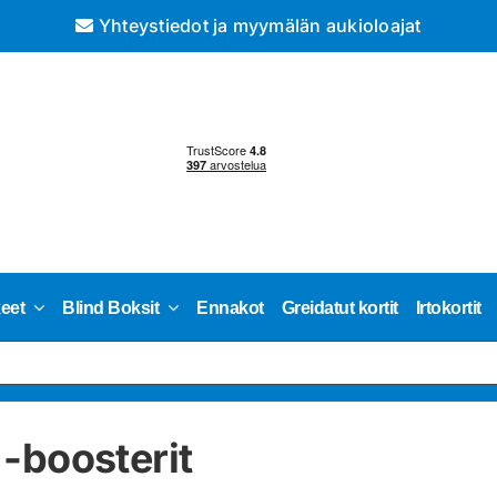
Yhteystiedot ja myymälän aukioloajat
keet
Blind Boksit
Ennakot
Greidatut kortit
Irtokortit
-boosterit