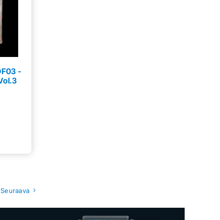
DF03 -
Vol.3
Seuraava