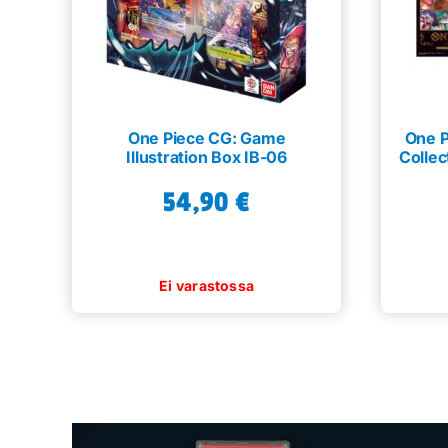
One Piece CG: Game
One P
Illustration Box IB-06
Collec
54,90
€