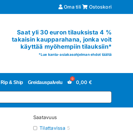
Oma tili
Ostoskori
Saat yli 30 euron tilauksista 4 %
takaisin kaupparahana, jonka voit
käyttää myöhempiin tilauksiin*
*
Lue kanta-asiakasohjelman ehdot täältä
0,00
€
Rip & Ship
Greidauspalvelu
Saatavuus
Tilattavissa
5