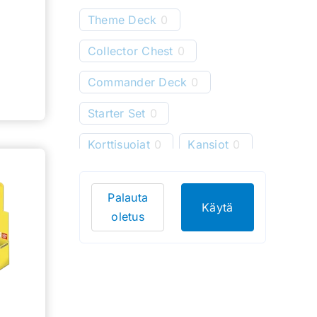
Theme Deck
0
Collector Chest
0
Commander Deck
0
Starter Set
0
Korttisuojat
0
Kansiot
0
Starter Deck
0
Palauta
Pelimatot
0
Käytä
oletus
Korttitelineet
0
Korttien säilytys
0
Bundle
0