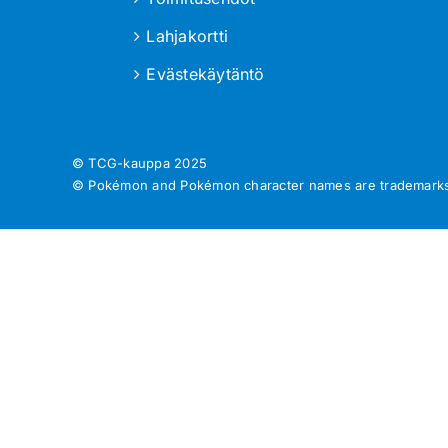
Lahjakortti
Evästekäytäntö
© TCG-kauppa
2025
© Pokémon and Pokémon character names are trademarks