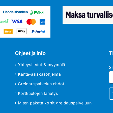
Ohjeet ja info
T
Yhteystiedot & myymälä
S
Kanta-asiakasohjelma
Greidauspalvelun ehdot
Korttitietojen lähetys
Miten pakata kortit greidauspalveluun