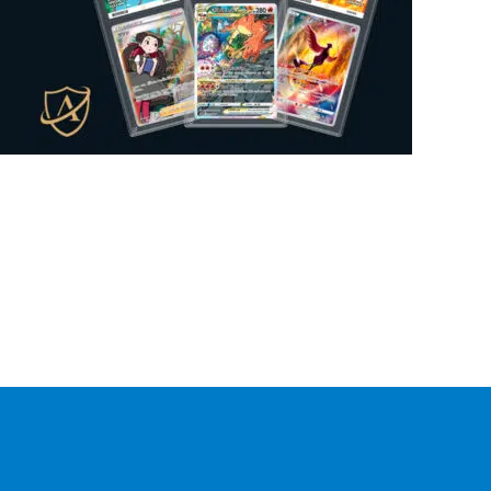
Bundle
1
Mysteeri-tuote
0
Figuuri
0
Gift Box
0
Lautapeli
0
Kansiosivut
6
Sticker Album
0
Sticker
0
Mukit
0
Irtokortti
0