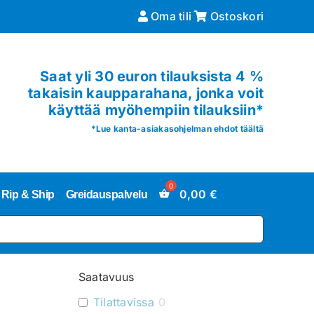
Oma tili
Ostoskori
Saat yli 30 euron tilauksista 4 %
takaisin kaupparahana, jonka voit
käyttää myöhempiin tilauksiin*
*
Lue kanta-asiakasohjelman ehdot täältä
0,00
€
Rip & Ship
Greidauspalvelu
Saatavuus
Tilattavissa
0