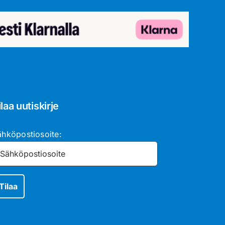
ilaa uutiskirje
ähköpostiosoite: