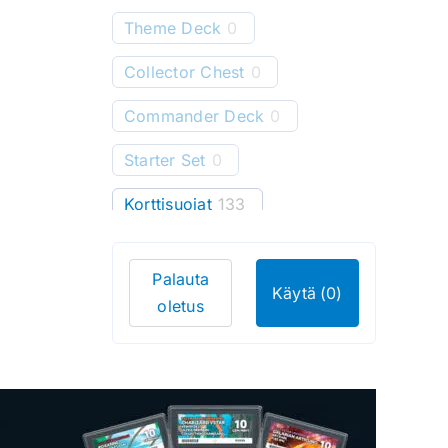
Theme Deck
0
Collector Chest
0
Commander Deck
0
Starter Set
0
Korttisuojat
133
Kansiot
118
Palauta
Starter Deck
0
Käytä
(0)
oletus
Pelimatot
25
Korttitelineet
8
Korttien säilytys
4