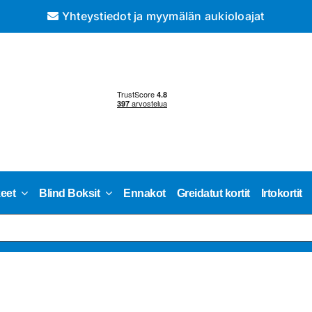
Yhteystiedot ja myymälän aukioloajat
keet
Blind Boksit
Ennakot
Greidatut kortit
Irtokortit