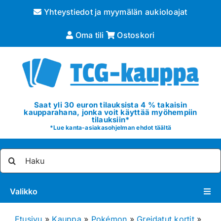
Skip
Yhteystiedot ja myymälän aukioloajat
to
content
Oma tili
Ostoskori
Saat yli 30 euron tilauksista 4 % takaisin
kaupparahana, jonka voit käyttää myöhempiin
tilauksiin*
*
Lue kanta-asiakasohjelman ehdot täältä
Etsi
...
Valikko
Pokémon
Etusivu
»
Kauppa
»
Pokémon
»
Greidatut kortit
»