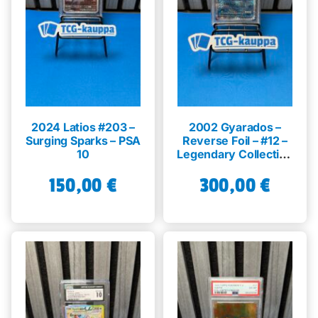
2024 Latios #203 –
2002 Gyarados –
Surging Sparks – PSA
Reverse Foil – #12 –
10
Legendary Collection
– PSA 7
150,00
€
300,00
€