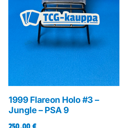
1999 Flareon Holo #3 –
Jungle – PSA 9
250,00
€