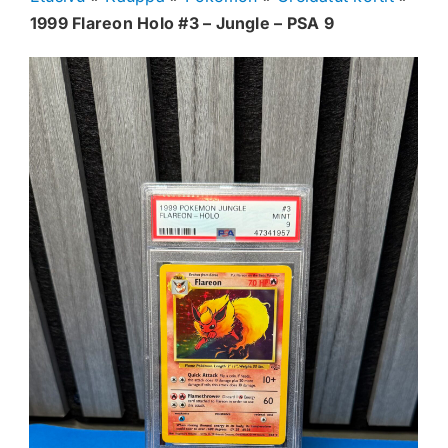
1999 Flareon Holo #3 – Jungle – PSA 9
Muut keräilykortit
Tarvikkeet
Blind Boksit
Ennakot
Greidatut kortit
Irtokortit
Rip & Ship
Greidauspalvelu