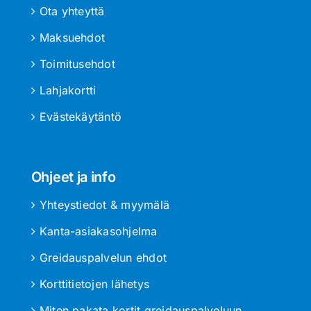
Ota yhteyttä
Maksuehdot
Toimitusehdot
Lahjakortti
Evästekäytäntö
Ohjeet ja info
Yhteystiedot & myymälä
Kanta-asiakasohjelma
Greidauspalvelun ehdot
Korttitietojen lähetys
Miten pakata kortit greidauspalveluun