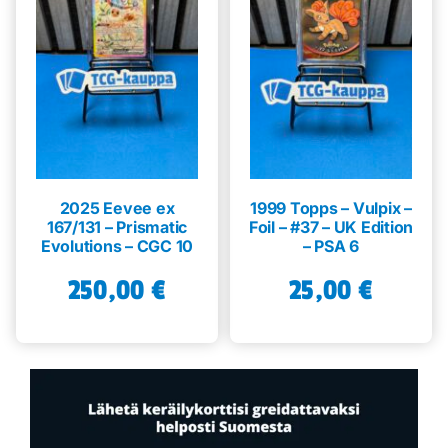
2025 Eevee ex
1999 Topps – Vulpix –
167/131 – Prismatic
Foil – #37 – UK Edition
Evolutions – CGC 10
– PSA 6
250,00
€
25,00
€