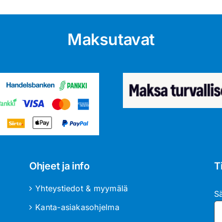
Maksutavat
Ohjeet ja info
T
Yhteystiedot & myymälä
S
Kanta-asiakasohjelma