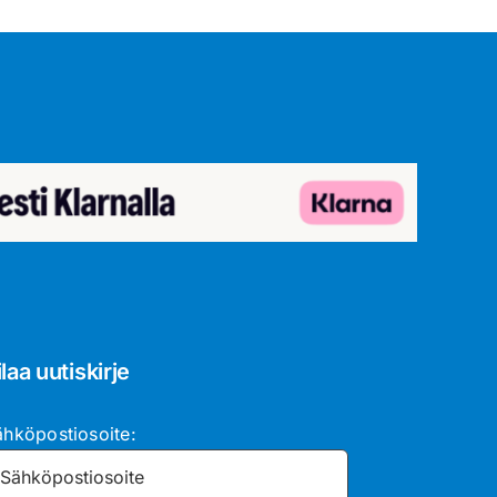
ilaa uutiskirje
ähköpostiosoite: