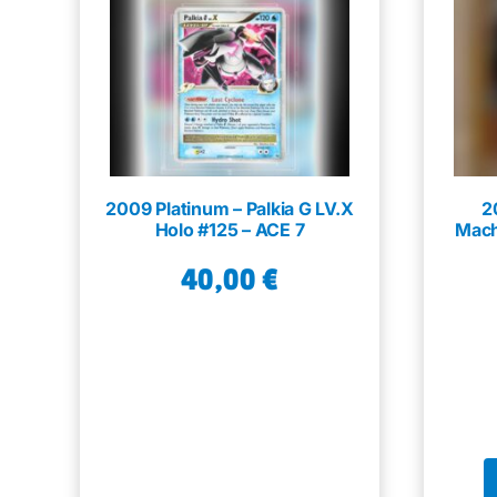
2009 Platinum – Palkia G LV.X
2
Holo #125 – ACE 7
Mach
40,00
€