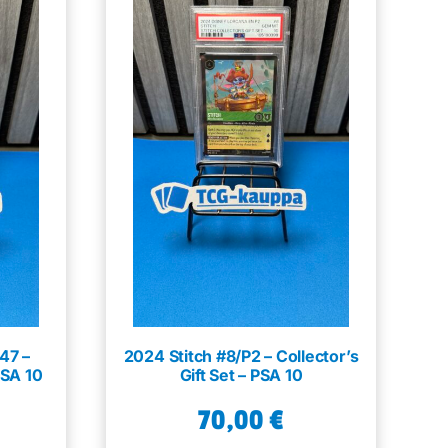
47 –
2024 Stitch #8/P2 – Collector’s
PSA 10
Gift Set – PSA 10
70,00
€