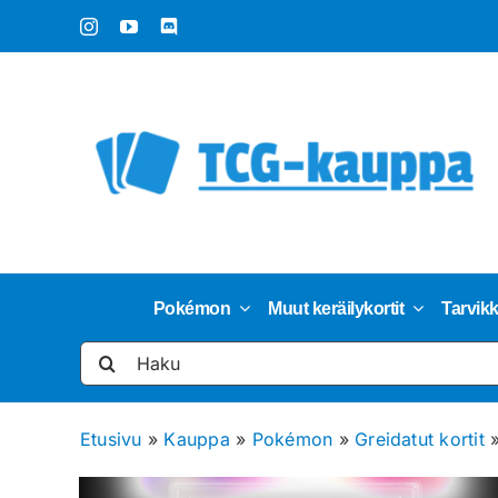
Skip
to
content
Pokémon
Muut keräilykortit
Tarvik
Etsi
...
Etusivu
»
Kauppa
»
Pokémon
»
Greidatut kortit