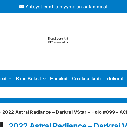
Yhteystiedot ja myymälän aukioloajat
keet
Blind Boksit
Ennakot
Greidatut kortit
Irtokortit
»
2022 Astral Radiance – Darkrai VStar – Holo #099 – AC
2022 Astral Radiance – Darkrai 