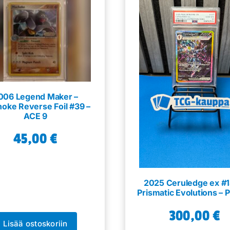
006 Legend Maker –
oke Reverse Foil #39 –
ACE 9
45,00
€
2025 Ceruledge ex #1
Prismatic Evolutions – 
300,00
€
Lisää ostoskoriin