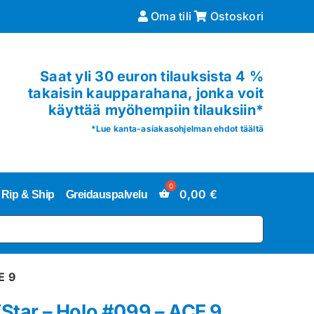
Oma tili
Ostoskori
Saat yli 30 euron tilauksista 4 %
takaisin kaupparahana, jonka voit
käyttää myöhempiin tilauksiin*
*
Lue kanta-asiakasohjelman ehdot täältä
0,00
€
Rip & Ship
Greidauspalvelu
E 9
VStar – Holo #099 – ACE 9