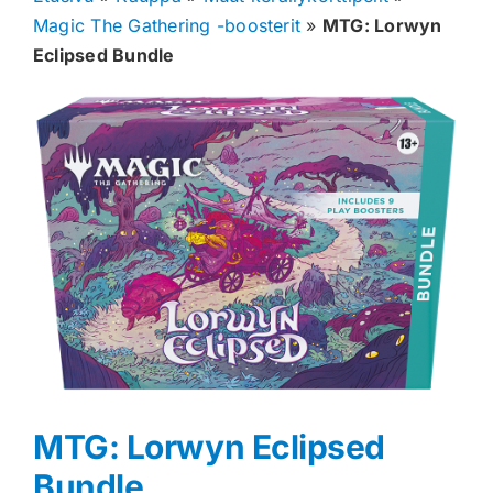
Magic The Gathering -boosterit
»
MTG: Lorwyn
Muut keräilykortit
Eclipsed Bundle
Tarvikkeet
Blind Boksit
Ennakot
Greidatut kortit
Irtokortit
Rip & Ship
Greidauspalvelu
MTG: Lorwyn Eclipsed
Bundle