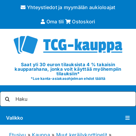
Skip
Yhteystiedot ja myymälän aukioloajat
to
content
Oma tili
Ostoskori
Saat yli 30 euron tilauksista 4 % takaisin
kaupparahana, jonka voit käyttää myöhempiin
tilauksiin*
*
Lue kanta-asiakasohjelman ehdot täältä
Etsi
...
Valikko
Pokémon
Etusivu
»
Kauppa
»
Muut keräilykorttipelit
»