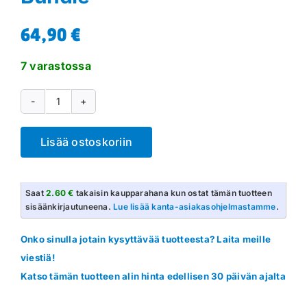
64,90
€
7 varastossa
MTG:
Lorwyn
Lisää ostoskoriin
Eclipsed
Bundle
määrä
Saat
2.60 €
takaisin kaupparahana kun ostat tämän tuotteen
sisäänkirjautuneena.
Lue lisää kanta-asiakasohjelmastamme
.
Onko sinulla jotain kysyttävää tuotteesta? Laita meille
viestiä!
Katso tämän tuotteen alin hinta edellisen 30 päivän ajalta