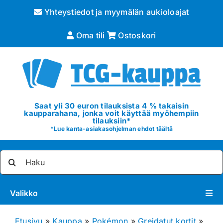
Skip
Yhteystiedot ja myymälän aukioloajat
to
content
Oma tili
Ostoskori
Saat yli 30 euron tilauksista 4 % takaisin
kaupparahana, jonka voit käyttää myöhempiin
tilauksiin*
*
Lue kanta-asiakasohjelman ehdot täältä
Etsi
...
Valikko
Pokémon
Etusivu
»
Kauppa
»
Pokémon
»
Greidatut kortit
»