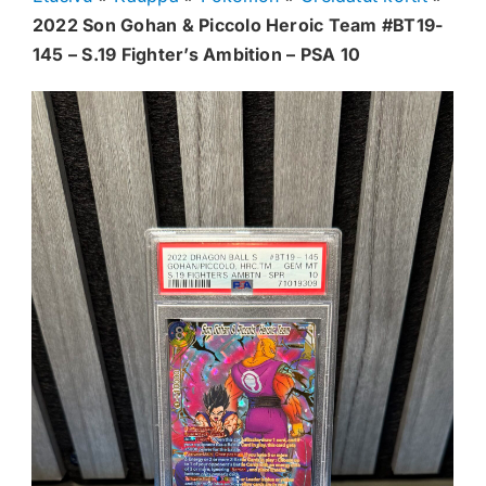
2022 Son Gohan & Piccolo Heroic Team #BT19-
Muut keräilykortit
145 – S.19 Fighter’s Ambition – PSA 10
Tarvikkeet
Blind Boksit
Ennakot
Greidatut kortit
Irtokortit
Rip & Ship
Greidauspalvelu