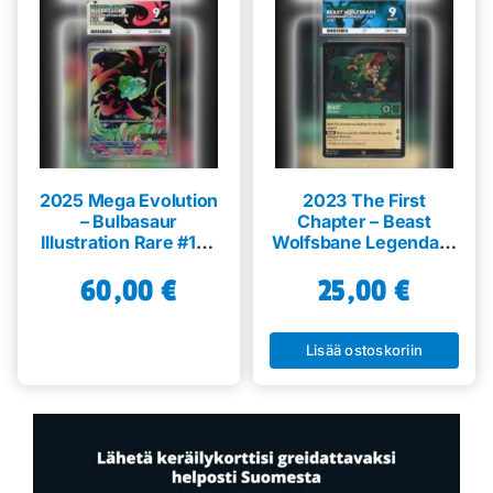
2025 Mega Evolution
2023 The First
– Bulbasaur
Chapter – Beast
Illustration Rare #133
Wolfsbane Legendary
BoxTopper – ACE 9
Holo #70 – ACE 9
60,00
€
25,00
€
Lisää ostoskoriin