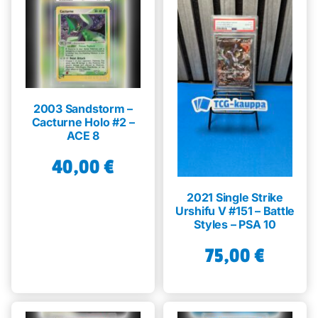
2003 Sandstorm –
Cacturne Holo #2 –
ACE 8
40,00
€
2021 Single Strike
Urshifu V #151 – Battle
Styles – PSA 10
75,00
€