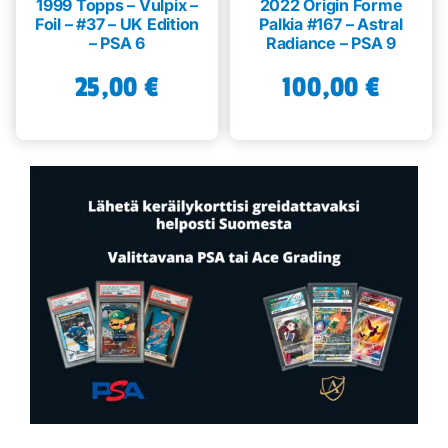
1999 Topps – Vulpix –
2022 Origin Forme
Foil – #37 – UK Edition
Palkia #167 – Astral
– PSA 6
Radiance – PSA 9
25,00
€
100,00
€