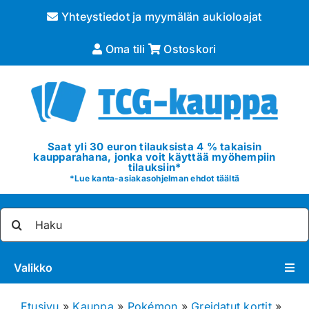
Skip
Yhteystiedot ja myymälän aukioloajat
to
content
Oma tili
Ostoskori
Saat yli 30 euron tilauksista 4 % takaisin
kaupparahana, jonka voit käyttää myöhempiin
tilauksiin*
*
Lue kanta-asiakasohjelman ehdot täältä
Etsi
...
Valikko
Pokémon
Etusivu
»
Kauppa
»
Pokémon
»
Greidatut kortit
»