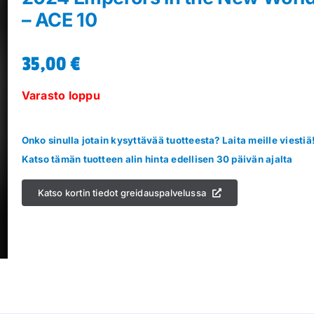
– ACE 10
35,00
€
Varasto loppu
Onko sinulla jotain kysyttävää tuotteesta? Laita meille viestiä
Katso tämän tuotteen alin hinta edellisen 30 päivän ajalta
Katso kortin tiedot greidauspalvelussa