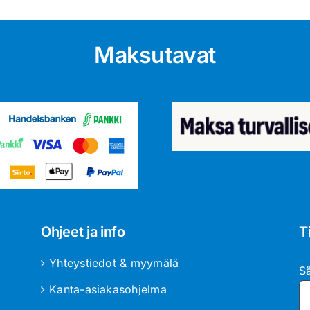
Maksutavat
Ohjeet ja info
T
Yhteystiedot & myymälä
S
Kanta-asiakasohjelma