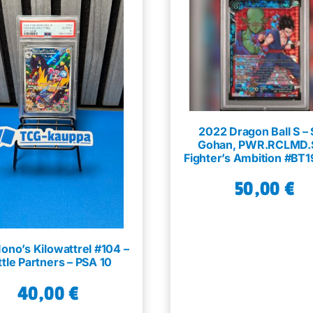
2022 Dragon Ball S –
Gohan, PWR.RCLMD.S
Fighter’s Ambition #BT1
PSA 10
50,00
€
ono’s Kilowattrel #104 –
ttle Partners – PSA 10
40,00
€