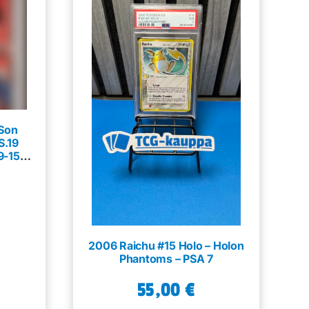
 Son
.19
9-151 –
2006 Raichu #15 Holo – Holon
Phantoms – PSA 7
55,00
€