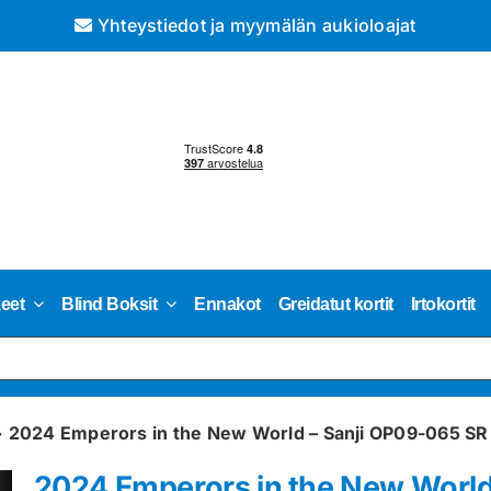
Yhteystiedot ja myymälän aukioloajat
keet
Blind Boksit
Ennakot
Greidatut kortit
Irtokortit
»
2024 Emperors in the New World – Sanji OP09-065 SR P
2024 Emperors in the New World 