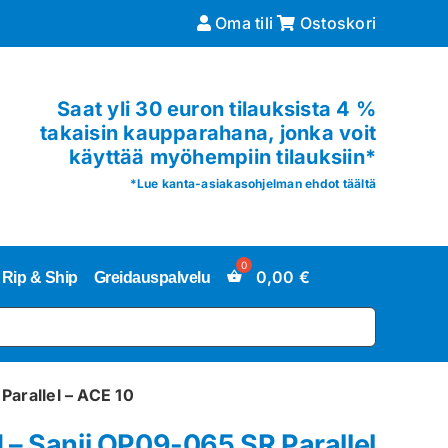
Oma tili
Ostoskori
Saat yli 30 euron tilauksista 4 %
takaisin kaupparahana, jonka voit
käyttää myöhempiin tilauksiin*
*
Lue kanta-asiakasohjelman ehdot täältä
0,00
€
Rip & Ship
Greidauspalvelu
arallel – ACE 10
– Sanji OP09-065 SR Parallel