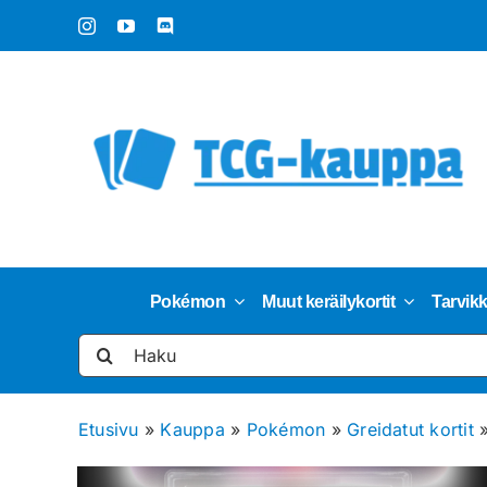
Skip
to
content
Pokémon
Muut keräilykortit
Tarvik
Etsi
...
Etusivu
»
Kauppa
»
Pokémon
»
Greidatut kortit