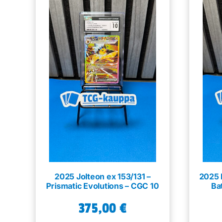
2025 Jolteon ex 153/131 –
2025 I
Prismatic Evolutions – CGC 10
Ba
375,00
€