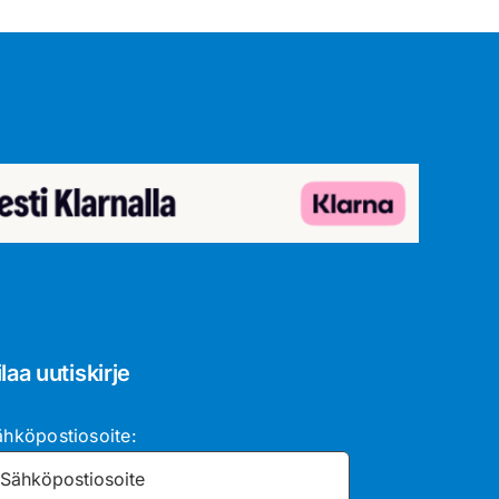
ilaa uutiskirje
ähköpostiosoite: