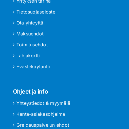
Yrityksen tarina
Tietosuojaseloste
Ota yhteyttä
Maksuehdot
Toimitusehdot
Lahjakortti
Evästekäytäntö
Ohjeet ja info
Yhteystiedot & myymälä
Kanta-asiakasohjelma
Greidauspalvelun ehdot