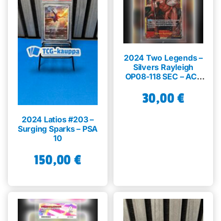
2024 Two Legends –
Silvers Rayleigh
OP08-118 SEC – ACE
10
30,00
€
2024 Latios #203 –
Surging Sparks – PSA
10
150,00
€