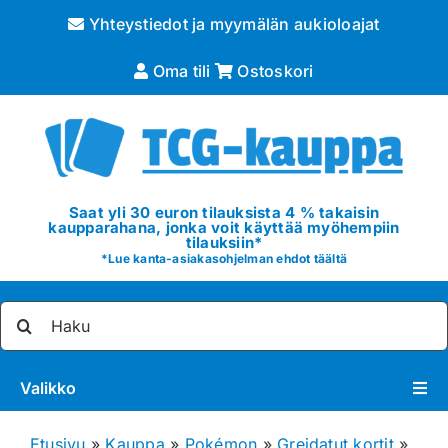
Skip
Yhteystiedot ja myymälän aukioloajat
to
content
Oma tili
Ostoskori
Saat yli 30 euron tilauksista 4 % takaisin
kaupparahana, jonka voit käyttää myöhempiin
tilauksiin*
*
Lue kanta-asiakasohjelman ehdot täältä
Etsi
...
Valikko
Pokémon
Etusivu
»
Kauppa
»
Pokémon
»
Greidatut kortit
»