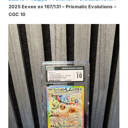
2025 Eevee ex 167/131 – Prismatic Evolutions –
Muut keräilykortit
CGC 10
Tarvikkeet
Blind Boksit
Ennakot
Greidatut kortit
Irtokortit
Rip & Ship
Greidauspalvelu