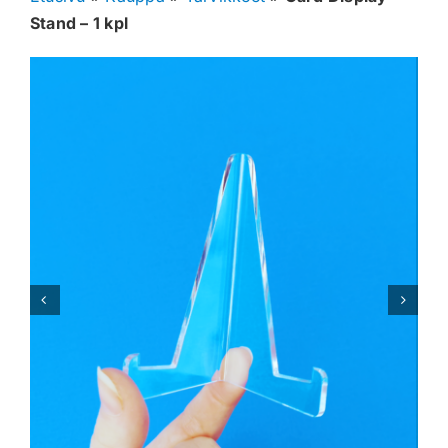
Stand – 1 kpl
Muut keräilykortit
Tarvikkeet
Blind Boksit
Ennakot
Greidatut kortit
Irtokortit
Rip & Ship
Greidauspalvelu