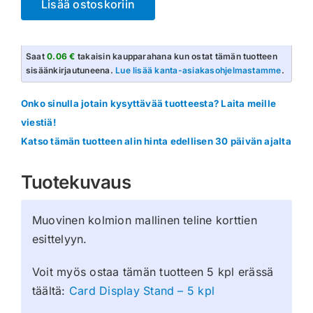
Lisää ostoskoriin
Stand
-
1
Saat
0.06 €
takaisin kaupparahana kun ostat tämän tuotteen
kpl
sisäänkirjautuneena.
Lue lisää kanta-asiakasohjelmastamme
.
määrä
Onko sinulla jotain kysyttävää tuotteesta? Laita meille
viestiä!
Katso tämän tuotteen alin hinta edellisen 30 päivän ajalta
Tuotekuvaus
Muovinen kolmion mallinen teline korttien
esittelyyn.
Voit myös ostaa tämän tuotteen 5 kpl erässä
täältä:
Card Display Stand – 5 kpl