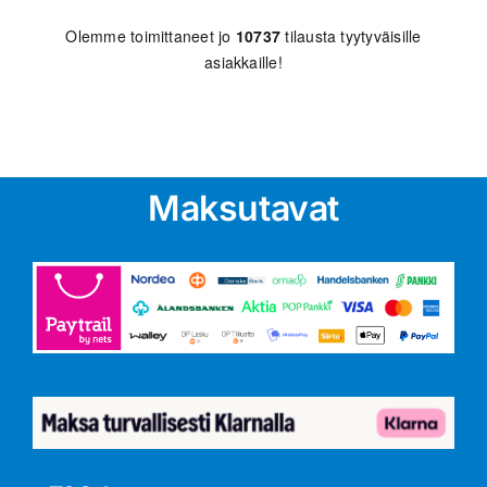
Olemme toimittaneet jo
10737
tilausta tyytyväisille
asiakkaille!
Maksutavat