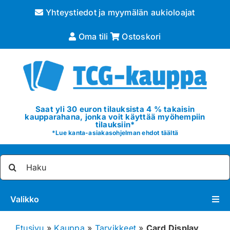
Skip
Yhteystiedot ja myymälän aukioloajat
to
content
Oma tili
Ostoskori
Saat yli 30 euron tilauksista 4 % takaisin
kaupparahana, jonka voit käyttää myöhempiin
tilauksiin*
*
Lue kanta-asiakasohjelman ehdot täältä
Etsi
...
Valikko
Pokémon
Etusivu
»
Kauppa
»
Tarvikkeet
»
Card Display