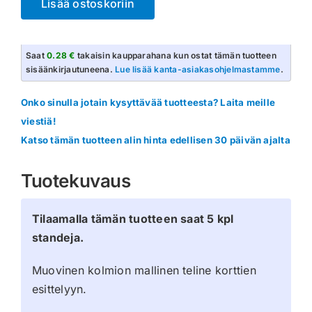
Lisää ostoskoriin
Stand
-
5
Saat
0.28 €
takaisin kaupparahana kun ostat tämän tuotteen
kpl
sisäänkirjautuneena.
Lue lisää kanta-asiakasohjelmastamme
.
määrä
Onko sinulla jotain kysyttävää tuotteesta? Laita meille
viestiä!
Katso tämän tuotteen alin hinta edellisen 30 päivän ajalta
Tuotekuvaus
Tilaamalla tämän tuotteen saat 5 kpl
standeja.
Muovinen kolmion mallinen teline korttien
esittelyyn.