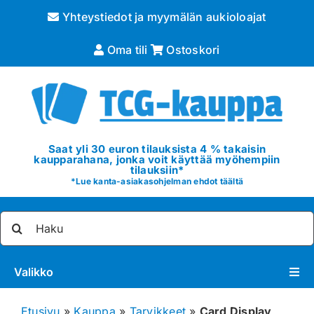
Skip
Yhteystiedot ja myymälän aukioloajat
to
content
Oma tili
Ostoskori
Saat yli 30 euron tilauksista 4 % takaisin
kaupparahana, jonka voit käyttää myöhempiin
tilauksiin*
*
Lue kanta-asiakasohjelman ehdot täältä
Etsi
...
Valikko
Pokémon
Etusivu
»
Kauppa
»
Tarvikkeet
»
Card Display