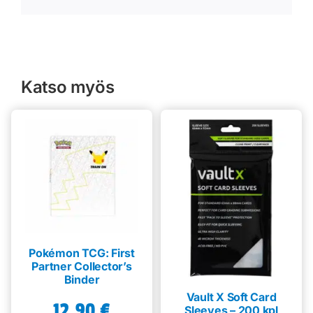
Katso myös
Pokémon TCG: First
Partner Collector’s
Binder
Vault X Soft Card
12,90
€
Sleeves – 200 kpl