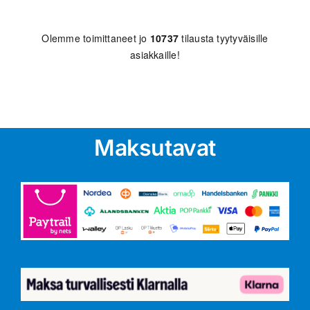
Olemme toimittaneet jo
10737
tilausta tyytyväisille
asiakkaille!
Maksutavat