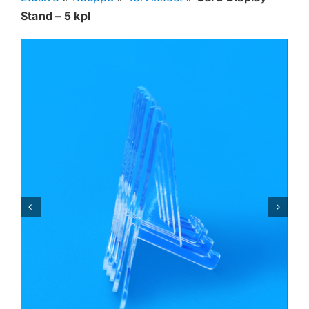
Stand – 5 kpl
Muut keräilykortit
Tarvikkeet
Blind Boksit
Ennakot
Greidatut kortit
Irtokortit
Rip & Ship
Greidauspalvelu