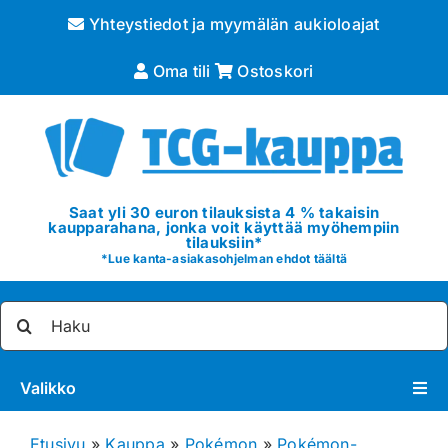
Skip
Yhteystiedot ja myymälän aukioloajat
to
content
Oma tili
Ostoskori
Saat yli 30 euron tilauksista 4 % takaisin
kaupparahana, jonka voit käyttää myöhempiin
tilauksiin*
*
Lue kanta-asiakasohjelman ehdot täältä
Etsi
...
Valikko
Pokémon
Etusivu
»
Kauppa
»
Pokémon
»
Pokémon-