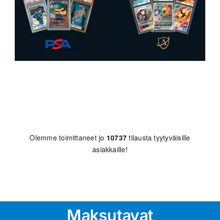
Olemme toimittaneet jo
10737
tilausta tyytyväisille
asiakkaille!
Maksutavat