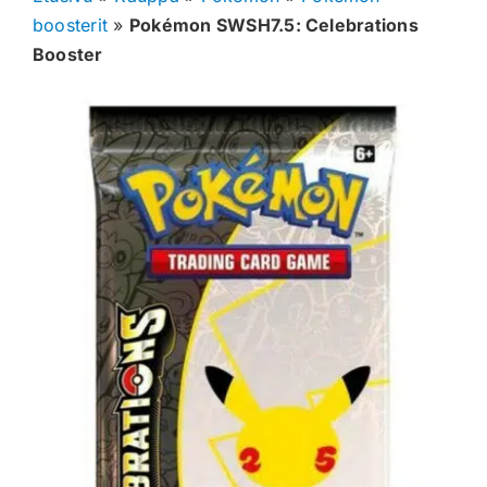
boosterit
»
Pokémon SWSH7.5: Celebrations
Muut keräilykortit
Booster
Tarvikkeet
Blind Boksit
Ennakot
Greidatut kortit
Irtokortit
Rip & Ship
Greidauspalvelu