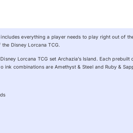
cludes everything a player needs to play right out of th
of the Disney Lorcana TCG.
 Disney Lorcana TCG set Archazia’s Island. Each prebuilt
 two ink combinations are Amethyst & Steel and Ruby & Sap
rds