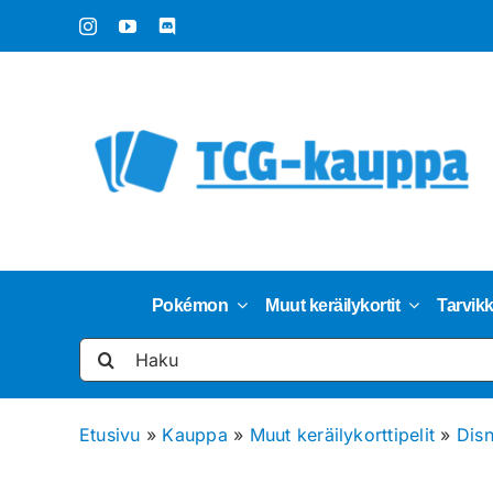
Skip
to
content
Pokémon
Muut keräilykortit
Tarvik
Etsi
...
Etusivu
»
Kauppa
»
Muut keräilykorttipelit
»
Dis