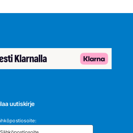
ilaa uutiskirje
ähköpostiosoite: