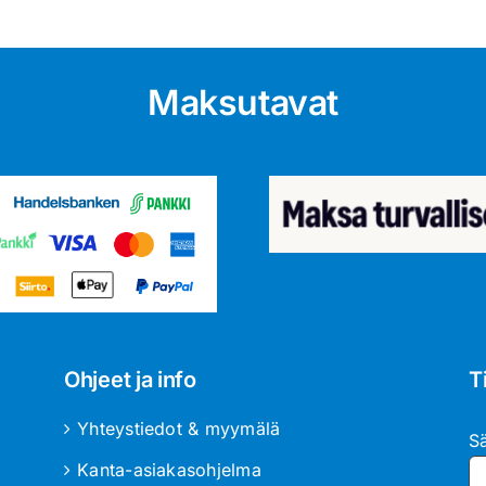
Maksutavat
Ohjeet ja info
T
Yhteystiedot & myymälä
S
Kanta-asiakasohjelma