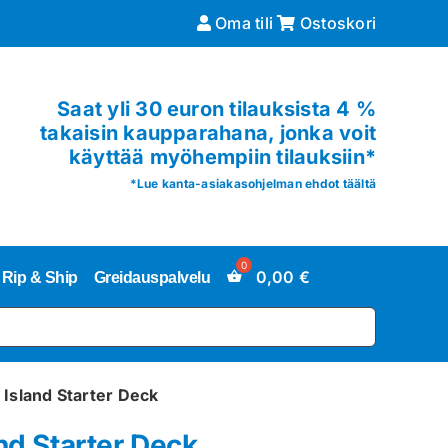
Oma tili
Ostoskori
Saat yli 30 euron tilauksista 4 %
takaisin kaupparahana, jonka voit
käyttää myöhempiin tilauksiin*
*
Lue kanta-asiakasohjelman ehdot täältä
0,00
€
Rip & Ship
Greidauspalvelu
 Island Starter Deck
nd Starter Deck