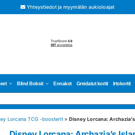
Yhteystiedot ja myymälän aukioloajat
keet
Blind Boksit
Ennakot
Greidatut kortit
Irtokortit
ney Lorcana TCG -boosterit
»
Disney Lorcana: Archazia’s
Disney Lorcana: Archazia’s Isla