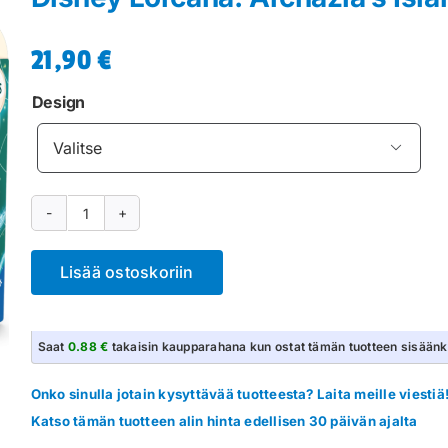
21,90
€
Design

Disney
Lorcana:
Lisää ostoskoriin
Archazia's
Island
Starter
Saat
0.88 €
takaisin kaupparahana kun ostat tämän tuotteen sisäänk
Deck
määrä
Onko sinulla jotain kysyttävää tuotteesta? Laita meille viestiä
Katso tämän tuotteen alin hinta edellisen 30 päivän ajalta