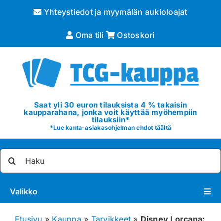
Skip
Yhteystiedot ja myymälän aukioloajat
to
content
Oma tili
Ostoskori
Saat yli 30 euron tilauksista 4 % takaisin
kaupparahana, jonka voit käyttää myöhempiin
tilauksiin*
*
Lue kanta-asiakasohjelman ehdot täältä
Etsi
...
Valikko
Pokémon
Etusivu
»
Kauppa
»
Tarvikkeet
»
Disney Lorcana: