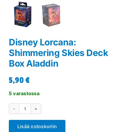
Disney Lorcana:
Shimmering Skies Deck
Box Aladdin
5,90
€
5 varastossa
Disney
Lorcana:
Lisää ostoskoriin
Shimmering