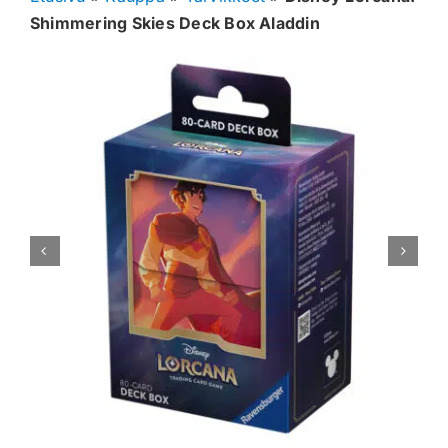
Shimmering Skies Deck Box Aladdin
Muut keräilykortit
Tarvikkeet
Blind Boksit
Ennakot
Greidatut kortit
Irtokortit
Rip & Ship
Greidauspalvelu