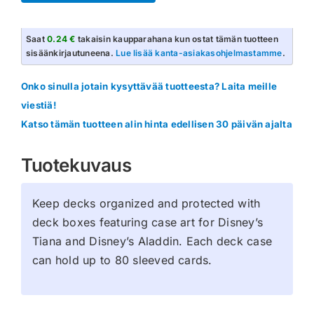
Skies
Deck
Saat
0.24 €
takaisin kaupparahana kun ostat tämän tuotteen
Box
sisäänkirjautuneena.
Lue lisää kanta-asiakasohjelmastamme
.
Aladdin
määrä
Onko sinulla jotain kysyttävää tuotteesta? Laita meille
viestiä!
Katso tämän tuotteen alin hinta edellisen 30 päivän ajalta
Tuotekuvaus
Keep decks organized and protected with
deck boxes featuring case art for Disney’s
Tiana and Disney’s Aladdin. Each deck case
can hold up to 80 sleeved cards.