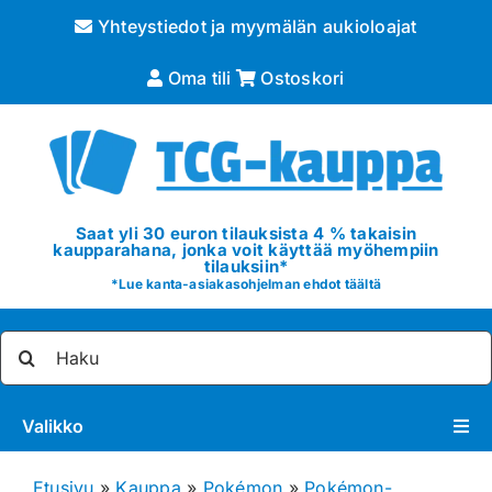
Skip
Yhteystiedot ja myymälän aukioloajat
to
content
Oma tili
Ostoskori
Saat yli 30 euron tilauksista 4 % takaisin
kaupparahana, jonka voit käyttää myöhempiin
tilauksiin*
*
Lue kanta-asiakasohjelman ehdot täältä
Etsi
...
Valikko
Pokémon
Etusivu
»
Kauppa
»
Pokémon
»
Pokémon-