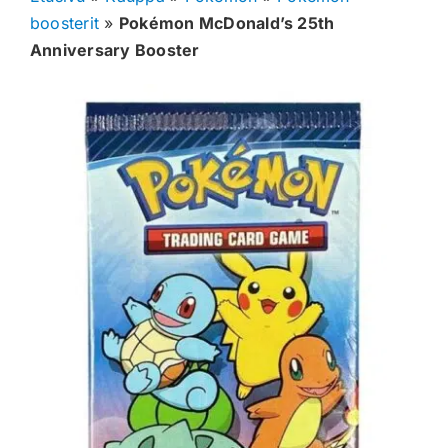
boosterit
»
Pokémon McDonald’s 25th
Muut keräilykortit
Anniversary Booster
Tarvikkeet
Blind Boksit
Ennakot
Greidatut kortit
Irtokortit
Rip & Ship
Greidauspalvelu