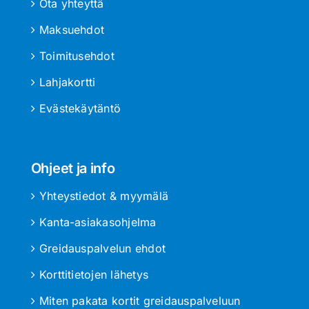
Ota yhteyttä
Maksuehdot
Toimitusehdot
Lahjakortti
Evästekäytäntö
Ohjeet ja info
Yhteystiedot & myymälä
Kanta-asiakasohjelma
Greidauspalvelun ehdot
Korttitietojen lähetys
Miten pakata kortit greidauspalveluun