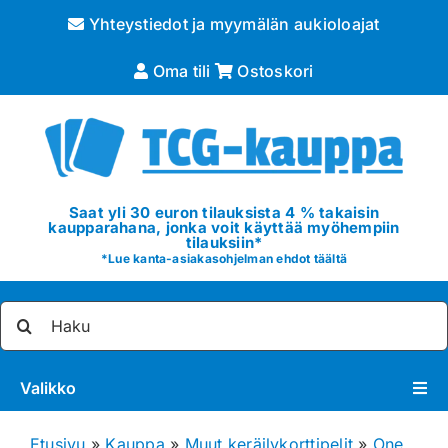
Skip
Yhteystiedot ja myymälän aukioloajat
to
content
Oma tili
Ostoskori
Saat yli 30 euron tilauksista 4 % takaisin
kaupparahana, jonka voit käyttää myöhempiin
tilauksiin*
*
Lue kanta-asiakasohjelman ehdot täältä
Etsi
...
Valikko
Pokémon
Etusivu
»
Kauppa
»
Muut keräilykorttipelit
»
One