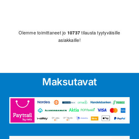
Olemme toimittaneet jo
10737
tilausta tyytyväisille
asiakkaille!
Maksutavat