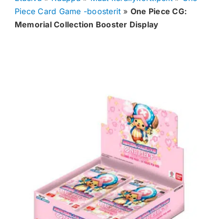
Piece Card Game -boosterit
»
One Piece CG:
Muut keräilykortit
Memorial Collection Booster Display
Tarvikkeet
Blind Boksit
Ennakot
Greidatut kortit
Irtokortit
Rip & Ship
Greidauspalvelu