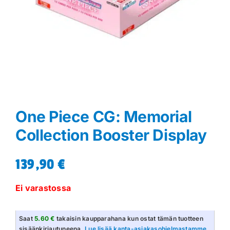
One Piece CG: Memorial
Collection Booster Display
139,90
€
Ei varastossa
Saat
5.60 €
takaisin kaupparahana kun ostat tämän tuotteen
sisäänkirjautuneena.
Lue lisää kanta-asiakasohjelmastamme
.