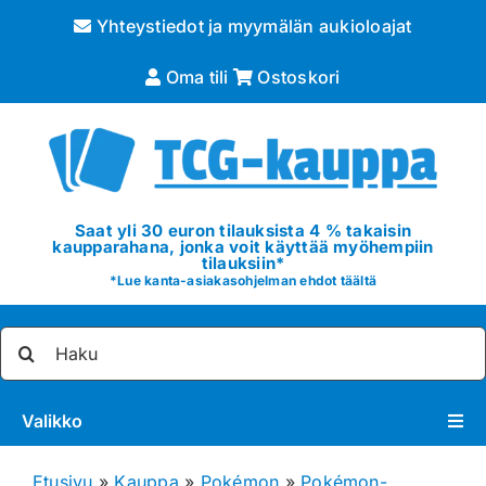
Skip
Yhteystiedot ja myymälän aukioloajat
to
content
Oma tili
Ostoskori
Saat yli 30 euron tilauksista 4 % takaisin
kaupparahana, jonka voit käyttää myöhempiin
tilauksiin*
*
Lue kanta-asiakasohjelman ehdot täältä
Etsi
...
Valikko
Pokémon
Etusivu
»
Kauppa
»
Pokémon
»
Pokémon-