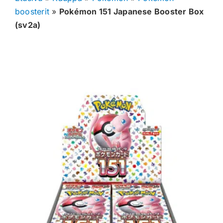
boosterit
»
Pokémon 151 Japanese Booster Box
Muut keräilykortit
(sv2a)
Tarvikkeet
Blind Boksit
Ennakot
Greidatut kortit
Irtokortit
Rip & Ship
Greidauspalvelu